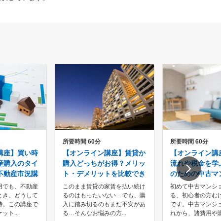
所要時間 60分
所要時間 60分
講座】買い時
【オンライン講座】賃貸か
【オンライン講
産購入のタイ
購入どっちがお得？メリッ
流れや税金を学
不動産市況講
ト・デメリットを比較でき
のための中古マ
るマンション購入講座
入講座
用でも、不動産
このまま賃貸の家賃を払い続け
初めて中古マンシ
とき、どうして
るのはもったいない…でも、購
る、初心者の方む
時。この講座で
入に踏み切るのもまだ不安があ
です。中古マンシ
ト...
る…そんなお悩みの方...
れから、諸費用や購入