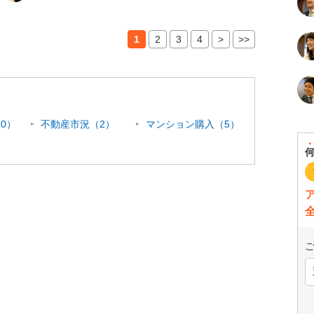
1
2
3
4
>
>>
0）
不動産市況（2）
マンション購入（5）