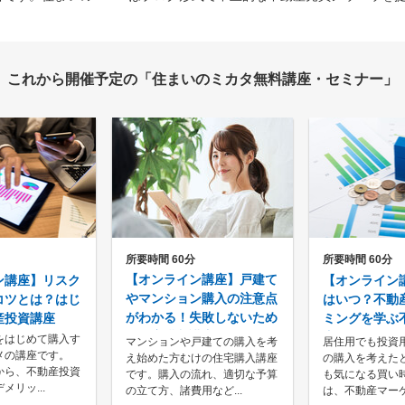
これから開催予定の
「住まいのミカタ無料講座・セミナー」
所要時間 60分
所要時間 60分
【オンライン講座】戸建て
ン講座】リスク
【オンライン
やマンション購入の注意点
コツとは？はじ
はいつ？不動
がわかる！失敗しないため
産投資講座
ミングを学ぶ
の住宅購入講座
座
をはじめて購入す
マンションや戸建ての購入を考
居住用でも投資
メの講座です。
え始めた方むけの住宅購入講座
の購入を考えた
から、不動産投資
です。購入の流れ、適切な予算
も気になる買い
メリッ...
の立て方、諸費用など...
は、不動産マーケッ