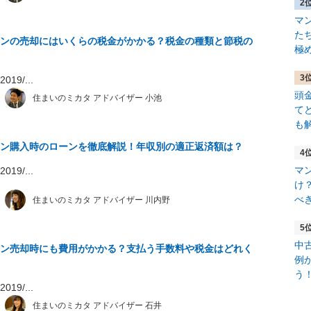
マ
た
ンの売却にはいくらの税金がかかる？税金の種類と節税の
極
19/...
頭
住まいのミカタ アドバイザー 小池
て
も
ン購入時のローンを徹底解説！年収別の適正返済額は？
マ
19/...
け
べ
住まいのミカタ アドバイザー 川内野
中
ン売却時にも費用がかかる？支払う手数料や税金はどれく
例
う
19/...
住まいのミカタ アドバイザー 石井