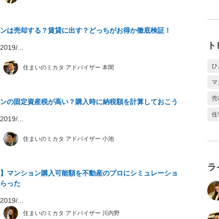
ンは売却する？賃貸に出す？どっちがお得か徹底検証！
ト
19/...
ひ
住まいのミカタ アドバイザー 本間
マ
売
ンの固定資産税が高い？購入時に納税額を計算しておこう
住
19/...
住まいのミカタ アドバイザー 小池
ラ
】マンション購入可能額を不動産のプロにシミュレーショ
らった
19/...
住まいのミカタ アドバイザー 川内野