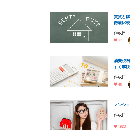
賃貸と購
徹底比較
作成日：20
32
消費税増
すく解説
作成日：20
48
マンショ
作成日：20
1803