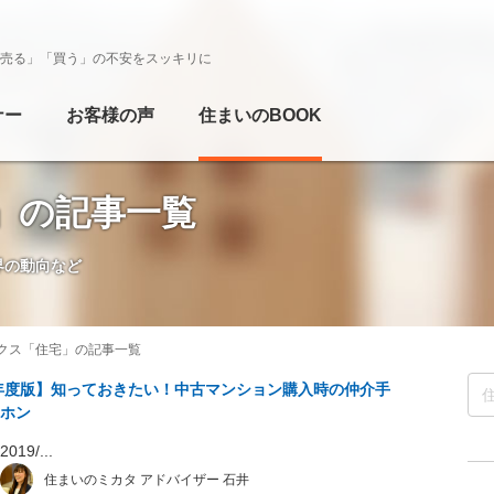
売る」「買う」の不安をスッキリに
ナー
お客様の声
住まいのBOOK
」の記事一覧
界の動向など
クス「住宅」の記事一覧
9年度版】知っておきたい！中古マンション購入時の仲介手
ホン
19/...
住まいのミカタ アドバイザー 石井