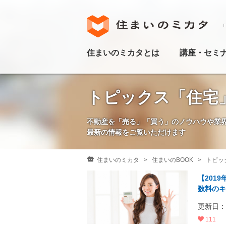
「
住まいのミカタとは
講座・セミ
トピックス「住宅
不動産を「売る」「買う」のノウハウや業
最新の情報をご覧いただけます
住まいのミカタ
住まいのBOOK
トピッ
【201
数料のキ
更新日：20
111