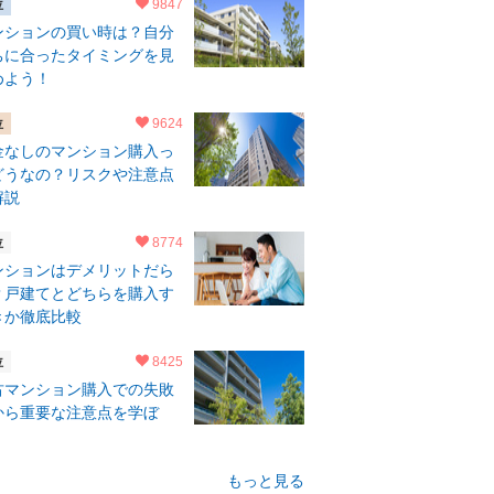
9847
ンションの買い時は？自分
ちに合ったタイミングを見
めよう！
9624
金なしのマンション購入っ
どうなの？リスクや注意点
解説
8774
ンションはデメリットだら
？戸建てとどちらを購入す
きか徹底比較
8425
古マンション購入での失敗
から重要な注意点を学ぼ
！
もっと見る