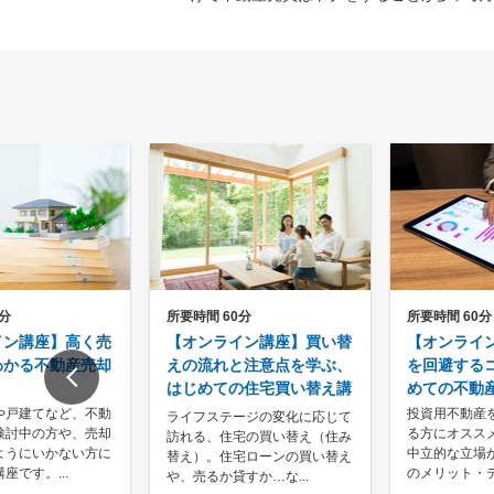
0分
所要時間 60分
所要時間 60分
イン講座】高く売
【オンライン講座】買い替
【オンライ
わかる不動産売却
えの流れと注意点を学ぶ、
を回避する
はじめての住宅買い替え講
めての不動
座
や戸建てなど、不動
投資用不動産
ライフステージの変化に応じて
検討中の方や、売却
る方にオスス
訪れる、住宅の買い替え（住み
ようにいかない方に
中立的な立場
替え）。住宅ローンの買い替え
座です。...
のメリット・デ
や、売るか貸すか…な...