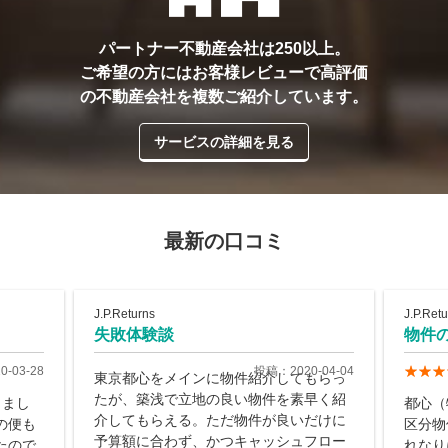
パートナー不動産会社は250以上。
ご希望の方にはお客様レビューで高評価
の不動産会社を複数ご紹介しています。
サービスの詳細を見る
最新の口コミ
J.P.Returns
J.P.Ret
失敗体験談
物件
-03-28
投稿：2020-04-04
東京都心をメインに物件紹介してもらっ
たが、築浅で立地の良い物件を素早く紹
きまし
都心（
介してもらえる。ただ物件が良いだけに
の便も
区分物
予算額に合わず、かつキャッシュフロー
たので
れなり