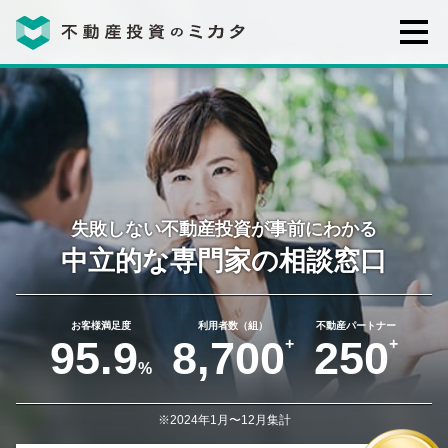
不動産投資のミカタとは
講座・セミナー
不動産投資会社の評判・口コミ
失敗しない不動産投資が事前にわかる
中立的な専門家の
相談窓口
お客様の声
お客様満足度
利用者数（組）
不動産パートナー
95.9
8,700
250
+
+
%
※2024年1月〜12月集計
0120-146-460
ご質問・ご予約
電話する