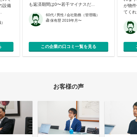
も返済期間は0〜若干マイナスだ...
の設備
が物件
.
てくれ
60代 / 男性 / 会社勤務（管理職）
保有歴 2019年月〜
職）
る
この企業の口コミ一覧を見る
お客様の声