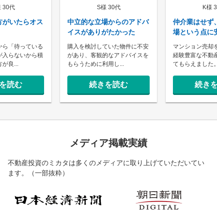
 30代
S様 30代
K様 
方がいたらオス
中立的な立場からのアドバ
仲介業はせず
イスがありがたかった
場という点に
から「待っている
購入を検討していた物件に不安
マンション売却
が入らないから積
があり、客観的なアドバイスを
経験豊富な不動
良...
もらうために利用し...
てもらえました
を読む
続きを読む
続き
メディア掲載実績
不動産投資のミカタは多くのメディアに取り上げていただいてい
ます。（一部抜粋）