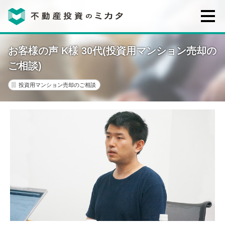
不動産投資のミカタとは
お客様の声 K様 30代(投資用マンション売却の
ご相談)
講座・セミナー
投資用マンション売却のご相談
不動産投資会社の評判・口コミ
お客様の声
0120-146-460
ご質問・ご予約
電話する