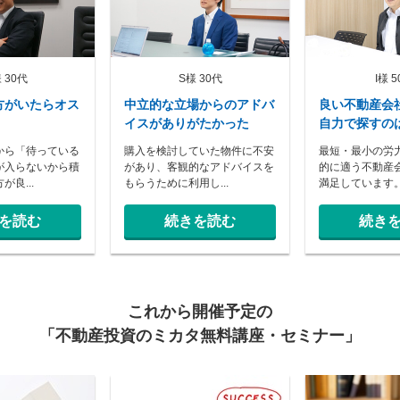
 30代
S様 30代
I様 
方がいたらオス
中立的な立場からのアドバ
良い不動産会
イスがありがたかった
自力で探すの
から「待っている
購入を検討していた物件に不安
最短・最小の労
が入らないから積
があり、客観的なアドバイスを
的に適う不動産
良...
もらうために利用し...
満足しています
を読む
続きを読む
続き
これから開催予定の
「不動産投資のミカタ無料講座・セミナー」