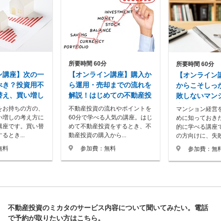
所要時間 60分
所要時間 60分
ン講座】次の一
【オンライン講座】購入か
【オンライン
べき？投資用不
ら運用・売却までの流れを
からこそしっ
替え、買い増し
解説！はじめての不動産投
敗しないマン
資講座
座
をお持ちの方の、
不動産投資の流れやポイントを
マンション経営
い増しの考え方に
60分で学べる人気の講座。はじ
めに知っておき
講座です。買い替
めて不動産投資をするとき、不
的に学べる講座
るとき...
動産投資の購入から...
の方向けに、失敗し
無料
参加費：無料
参加費：無
不動産投資のミカタのサービス内容について聞いてみたい。
電話
で予約が取りたい方はこちら。