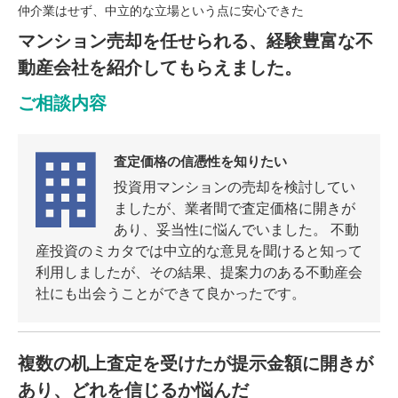
営業時間：10:00〜19:00(土日祝も営業中) 定休日：水
仲介業はせず、中立的な立場という点に安心できた
マンション売却を任せられる、経験豊富な不
動産会社を紹介してもらえました。
ご相談内容
査定価格の信憑性を知りたい
投資用マンションの売却を検討してい
ましたが、業者間で査定価格に開きが
あり、妥当性に悩んでいました。 不動
産投資のミカタでは中立的な意見を聞けると知って
利用しましたが、その結果、提案力のある不動産会
社にも出会うことができて良かったです。
複数の机上査定を受けたが提示金額に開きが
あり、どれを信じるか悩んだ