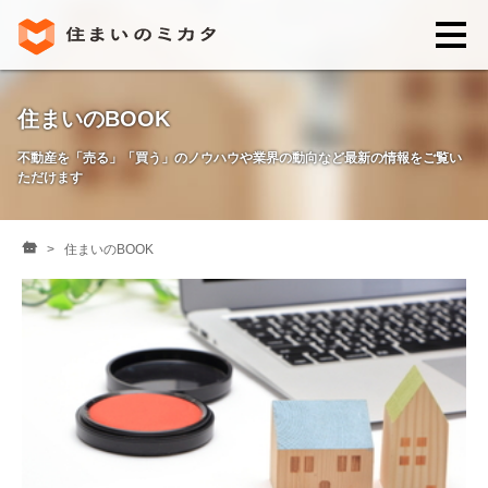
住まいのミカタとは
住まいのBOOK
不動産を「売る」「買う」のノウハウや業界の動向など最新の情報をご覧い
講座・セミナー
ただけます
お客様の声
住まいのBOOK
住まいのBOOK
0120-146-460
ご質問・ご予約
電話する