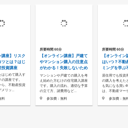
所要時間 60分
所要時間 60分
【オンライン講座】戸建て
ン講座】リスク
【オンライン
やマンション購入の注意点
コツとは？はじ
はいつ？不動
がわかる！失敗しないため
産投資講座
ミングを学ぶ
の住宅購入講座
座
をはじめて購入す
マンションや戸建ての購入を考
居住用でも投資
メの講座です。
え始めた方むけの住宅購入講座
の購入を考えた
から、不動産投資
です。購入の流れ、適切な予算
も気になる買い
メリッ...
の立て方、諸費用など...
は、不動産マーケッ
参加費：無料
無料
参加費：無