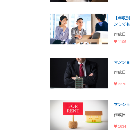
【年収別
ンしても
作成日：20
1106
マンショ
作成日：20
2270
マンショ
作成日：20
1634