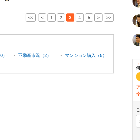
<<
<
1
2
3
4
5
>
>>
0）
不動産市況（2）
マンション購入（5）