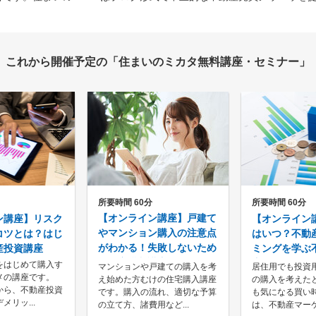
これから開催予定の
「住まいのミカタ無料講座・セミナー」
所要時間 60分
所要時間 60分
【オンライン講座】戸建て
ン講座】リスク
【オンライン
やマンション購入の注意点
コツとは？はじ
はいつ？不動
がわかる！失敗しないため
産投資講座
ミングを学ぶ
の住宅購入講座
座
をはじめて購入す
マンションや戸建ての購入を考
居住用でも投資
メの講座です。
え始めた方むけの住宅購入講座
の購入を考えた
から、不動産投資
です。購入の流れ、適切な予算
も気になる買い
メリッ...
の立て方、諸費用など...
は、不動産マーケッ