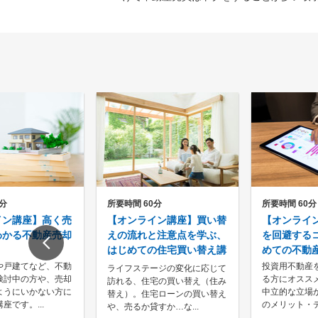
0分
所要時間 60分
所要時間 60分
イン講座】高く売
【オンライン講座】買い替
【オンライ
わかる不動産売却
えの流れと注意点を学ぶ、
を回避する
はじめての住宅買い替え講
めての不動
座
や戸建てなど、不動
投資用不動産
ライフステージの変化に応じて
検討中の方や、売却
る方にオスス
訪れる、住宅の買い替え（住み
ようにいかない方に
中立的な立場
替え）。住宅ローンの買い替え
座です。...
のメリット・デ
や、売るか貸すか…な...