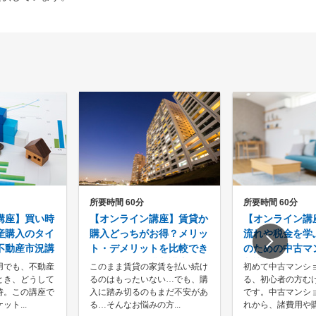
所要時間 60分
所要時間 60分
講座】買い時
【オンライン講座】賃貸か
【オンライン講
産購入のタイ
購入どっちがお得？メリッ
流れや税金を学
不動産市況講
ト・デメリットを比較でき
のための中古マ
るマンション購入講座
入講座
用でも、不動産
このまま賃貸の家賃を払い続け
初めて中古マンシ
とき、どうして
るのはもったいない…でも、購
る、初心者の方む
時。この講座で
入に踏み切るのもまだ不安があ
です。中古マンシ
ト...
る…そんなお悩みの方...
れから、諸費用や購入