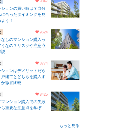
9847
ンションの買い時は？自分
ちに合ったタイミングを見
めよう！
9624
金なしのマンション購入っ
どうなの？リスクや注意点
解説
8774
ンションはデメリットだら
？戸建てとどちらを購入す
きか徹底比較
8425
古マンション購入での失敗
から重要な注意点を学ぼ
！
もっと見る