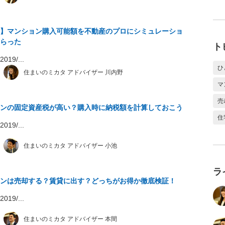
】マンション購入可能額を不動産のプロにシミュレーショ
らった
ト
19/...
ひ
住まいのミカタ アドバイザー 川内野
マ
売
ンの固定資産税が高い？購入時に納税額を計算しておこう
住
19/...
住まいのミカタ アドバイザー 小池
ラ
ンは売却する？賃貸に出す？どっちがお得か徹底検証！
19/...
住まいのミカタ アドバイザー 本間