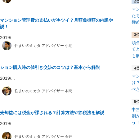
マ
た
マンション管理費の支払いがキツイ？月額負担額の内訳や
極
説！
19/...
頭
住まいのミカタ アドバイザー 小池
て
も
ション購入時の値引き交渉のコツは？基本から解説
マ
19/...
け
べ
住まいのミカタ アドバイザー 本間
中
売却益には税金が課される？計算方法や節税法を解説
例
う
19/...
住まいのミカタ アドバイザー 石井