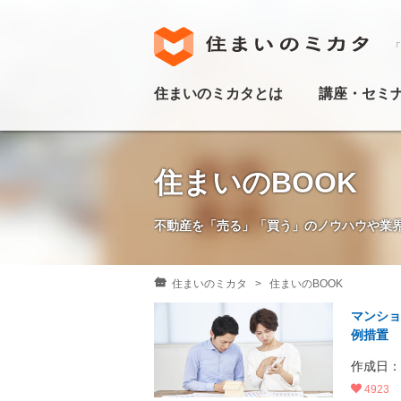
「
住まいのミカタとは
講座・セミ
住まいのBOOK
不動産を「売る」「買う」のノウハウや業
住まいのミカタ
住まいのBOOK
マンショ
例措置
作成日：20
4923