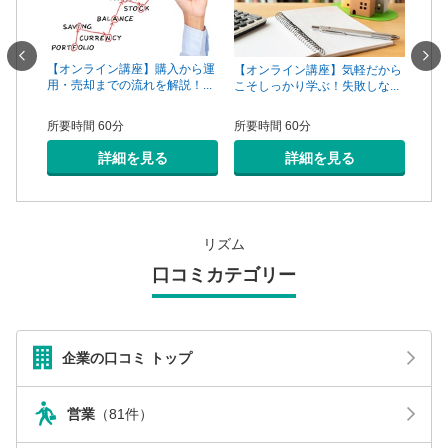
一手は
【オンライン講座】購入から運
【オ
【オンライン講座】気軽だから
...
用・売却までの流れを解説！...
頼で
こそしっかり学ぶ！失敗しな...
所要時間 60分
所要
所要時間 60分
詳細を見る
詳細を見る
リズム
口コミカテゴリー
企業の口コミ トップ
営業
（81件）