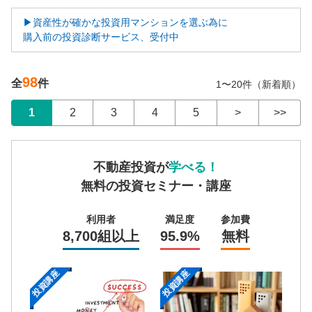
▶資産性が確かな投資用マンションを選ぶ為に
購入前の投資診断サービス、受付中
98
全
件
1〜20件（新着順）
1
2
3
4
5
>
>>
不動産投資が
学べる！
無料の投資セミナー・講座
利用者
満足度
参加費
8,700組以上
95.9%
無料
投資講座
投資講座
投資