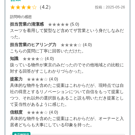
（4.2）
投稿：2025-05-26
訪問時の感想
担当営業の清潔感
(5.0)
スーツを着用して髪型など含めてザ営業という身だしなみだ
った。
担当営業のヒアリング力
(4.0)
こちらの質問に丁寧に回答いただけた。
知識
(4.0)
扱っている物件が東京のみだったのでその他地域との比較に
対する回答がすこしわかりづらかった。
提案力
(4.0)
具体的な物件を含めたご提案はこれからだが、現時点では自
社の得意とするリノベーションについて自信をもって提案し
つつ、それ以外の選択肢もあること説も明いただき提案とし
て妥当性があるように感じた。
信頼度
(4.0)
具体的な物件を含めたご提案はこれからだが、オーナーと入
居者どちらも大事にしている印象を持った。
来店確認済