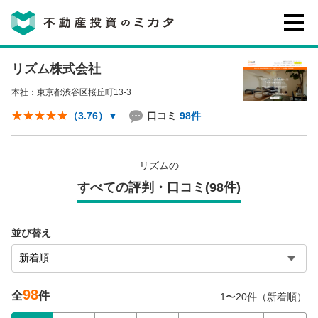
リズム株式会社
不動産投資のミカタとは
本社：東京都渋谷区桜丘町13-3
講座・セミナー
口コミ
98件
（3.76）
▼
不動産投資会社の評判・口コミ
リズムの
すべての評判・口コミ(98件)
お客様の声
並び替え
98
全
件
1〜20件（新着順）
0120-146-460
ご質問・ご予約
電話する