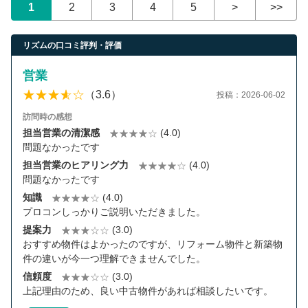
1
2
3
4
5
>
>>
営業時間：10:00〜19:00(土日祝も営業中) 定休日：水
リズムの口コミ評判・評価
営業
（3.6）
投稿：2026-06-02
訪問時の感想
担当営業の清潔感
(4.0)
問題なかったです
担当営業のヒアリング力
(4.0)
問題なかったです
知識
(4.0)
プロコンしっかりご説明いただきました。
提案力
(3.0)
おすすめ物件はよかったのですが、リフォーム物件と新築物
件の違いが今一つ理解できませんでした。
信頼度
(3.0)
上記理由のため、良い中古物件があれば相談したいです。