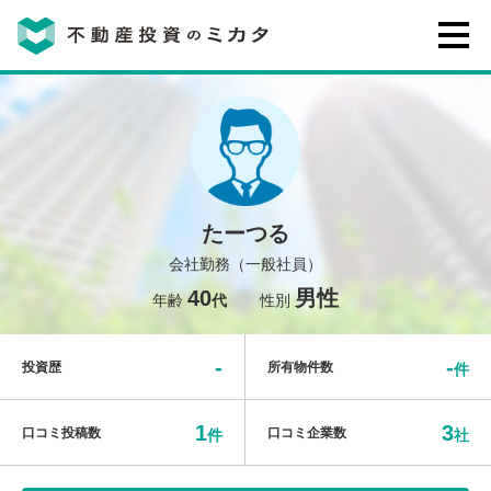
不動産投資のミカタとは
講座・セミナー
たーつる
不動産投資会社の評判・口コミ
会社勤務（一般社員）
40
男性
年齢
代
性別
お客様の声
-
-
投資歴
所有物件数
件
1
3
口コミ投稿数
口コミ企業数
件
社
0120-146-460
ご質問・ご予約
電話する