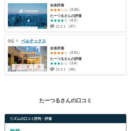
全体評価
（3.05）
たーつるさんの評価
（4.2）
口コミ（37）
0位
ベルテックス
全体評価
（4.01）
たーつるさんの評価
（3.4）
口コミ（44）
たーつるさんの口コミ
リズムの口コミ評判・評価