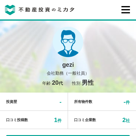
不動産投資のミカタとは
講座・セミナー
gezi
不動産投資会社の評判・口コミ
会社勤務（一般社員）
20
男性
年齢
代
性別
お客様の声
-
-
投資歴
所有物件数
件
1
2
口コミ投稿数
口コミ企業数
件
社
0120-146-460
ご質問・ご予約
電話する