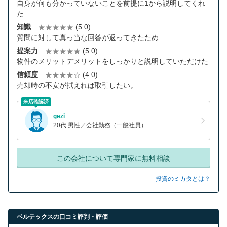
自身が何も分かっていないことを前提に1から説明してくれ
た
知識
(5.0)
質問に対して真っ当な回答が返ってきたため
提案力
(5.0)
物件のメリットデメリットをしっかりと説明していただけた
信頼度
(4.0)
売却時の不安が拭えれば取引したい。
来店確認済
gezi
20代 男性／会社勤務（一般社員）
この会社について専門家に無料相談
投資のミカタとは？
ベルテックスの口コミ評判・評価