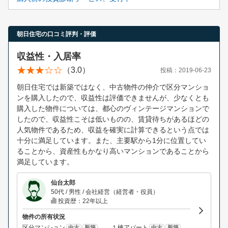
朝日住宅の口コミ評判・評価
収益性・入居率
（3.0）
投稿：2019-06-23
朝日住宅では新築ではなく、中古物件の仲介で区分マンショ
ンを購入したので、収益性は評価できませんが、少なくとも
購入した物件については、都心のヴィンテージマンションで
したので、収益性こそは低いものの、賃貸待ちがあるほどの
人気物件であるため、収益を確実に計算できるという点では
十分に満足しています。また、主要駅から1分に位置してい
ることから、資産性もかなり高いマンションであることから
満足しています。
仙台太郎
50代 / 男性 / 会社経営（経営者・役員）
投資歴：22年以上
物件の所有状況
区分マンション
１棟アパート
中古
新築
中古
新築