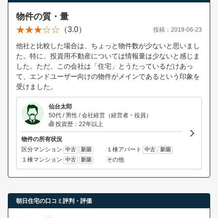
物件の質・量
（3.0）
投稿：2019-06-23
他社と比較した場合は、ちょっと物件数が少ないと思いまし
た。特に、投資用不動産については情報量は少ないと感じま
した。ただ、この会社は「住宅」とうたっているだけあっ
て、エンドユーザー向けの物件がメインであるという印象を
受けました。
仙台太郎
50代 / 男性 / 会社経営（経営者・役員）
投資歴：22年以上
物件の所有状況
区分マンション
１棟アパート
中古
新築
中古
新築
１棟マンション
その他
中古
新築
朝日住宅の口コミ評判・評価