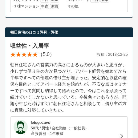
１棟マンション
その他
中古
新築
朝日住宅の口コミ評判・評価
収益性・入居率
（5.0）
投稿：2018-12-25
朝日住宅さんの営業力の高さによるものが大きいと思うが、
少しずつ借り主の方が見つかり、アパート経営を始めてから
半年ですべての部屋の借り主が埋まった。安定的な収益の確
保を目的としてアパート経営を始めたが、不安な点はセミナ
ーですべて質問し納得して始めたので、今はこれを頑張って
続けていくしかないと思っている。今後色々とあろうが、問
題が生じた時はすぐに朝日住宅さんと相談して、借り主の方
に真摯に対応していきたい。
letsgocavs
50代 / 男性 / 会社勤務（一般社員）
投資歴：1年未満