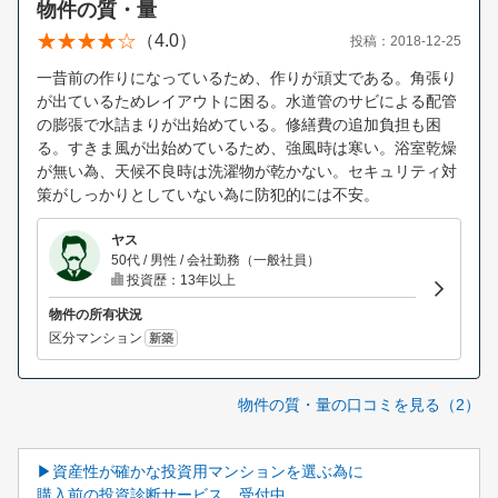
物件の質・量
（4.0）
投稿：2018-12-25
一昔前の作りになっているため、作りが頑丈である。角張り
が出ているためレイアウトに困る。水道管のサビによる配管
の膨張で水詰まりが出始めている。修繕費の追加負担も困
る。すきま風が出始めているため、強風時は寒い。浴室乾燥
が無い為、天候不良時は洗濯物が乾かない。セキュリティ対
策がしっかりとしていない為に防犯的には不安。
ヤス
50代 / 男性 / 会社勤務（一般社員）
投資歴：13年以上
物件の所有状況
区分マンション
新築
物件の質・量の口コミを見る（2）
▶資産性が確かな投資用マンションを選ぶ為に
購入前の投資診断サービス、受付中