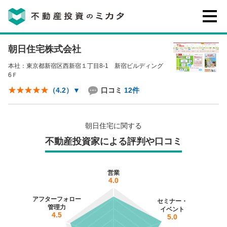
朝日住宅株式会社
不動産投資のミカタとは
本社：東京都新宿区西新宿１丁目8-1 新宿ビルディング
6Ｆ
講座・セミナー
口コミ
12件
（4.2）
▼
不動産投資会社の評判・口コミ
朝日住宅に関する
不動産投資家による評判や口コミ
お客様の声
営業
4.0
アフターフォロー
セミナー・
管理力
イベント
4.5
5.0
0120-146-460
ご質問・ご予約
電話する