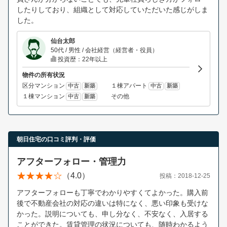
したりしており、組織として対応していただいた感じがしま
した。
仙台太郎
50代 / 男性 / 会社経営（経営者・役員）
投資歴：22年以上
物件の所有状況
区分マンション
１棟アパート
中古
新築
中古
新築
１棟マンション
その他
中古
新築
朝日住宅の口コミ評判・評価
アフターフォロー・管理力
（4.0）
投稿：2018-12-25
アフターフォローも丁寧でわかりやすくてよかった。購入前
後で不動産会社の対応の違いは特になく、悪い印象も受けな
かった。説明についても、申し分なく、不安なく、入居する
ことができた。賃貸管理の状況についても、随時わかるよう