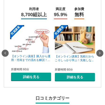
利用者
満足度
参加費
8,700組以上
95.9%
無料
投資講座
投資講座
投資
一手は
【オンライン講座】購入から運
【オ
【オンライン講座】気軽だから
...
用・売却までの流れを解説！...
頼で
こそしっかり学ぶ！失敗しな...
所要時間 60分
所要
所要時間 60分
詳細を見る
詳細を見る
口コミカテゴリー