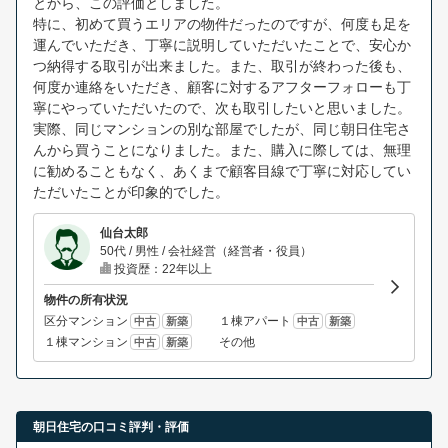
とから、この評価としました。
特に、初めて買うエリアの物件だったのですが、何度も足を
運んでいただき、丁寧に説明していただいたことで、安心か
つ納得する取引が出来ました。また、取引が終わった後も、
何度か連絡をいただき、顧客に対するアフターフォローも丁
寧にやっていただいたので、次も取引したいと思いました。
実際、同じマンションの別な部屋でしたが、同じ朝日住宅さ
んから買うことになりました。また、購入に際しては、無理
に勧めることもなく、あくまで顧客目線で丁寧に対応してい
ただいたことが印象的でした。
仙台太郎
50代 / 男性 / 会社経営（経営者・役員）
投資歴：22年以上
物件の所有状況
区分マンション
１棟アパート
中古
新築
中古
新築
１棟マンション
その他
中古
新築
朝日住宅の口コミ評判・評価