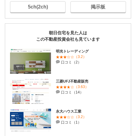
5ch(2ch)
掲示板
朝日住宅を見た人は
この不動産投資会社も見ています
明光トレーディング
（3.2）
口コミ（2）
三菱UFJ不動産販売
（3.63）
口コミ（14）
永大ハウス工業
（3.2）
口コミ（1）