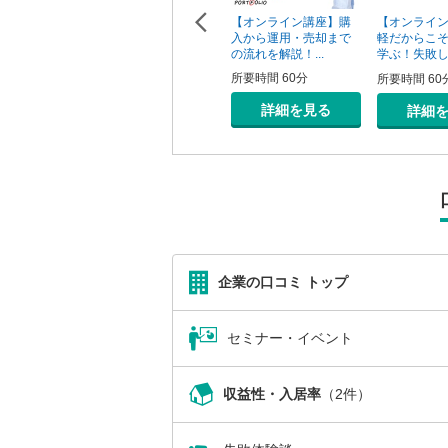
【オンライン講座】次
【オンライン講座】購
ン講座】投
【オンライ
の一手はどうすべき？
入から運用・売却まで
の売り時・
軽だからこ
投資用不動産の...
の流れを解説！...
学ぶ！失敗しな
所要時間 60分
所要時間 60分
0分
所要時間 60
詳細を見る
詳細を見る
を見る
詳細
企業の口コミ トップ
セミナー・イベント
収益性・入居率
（2件）