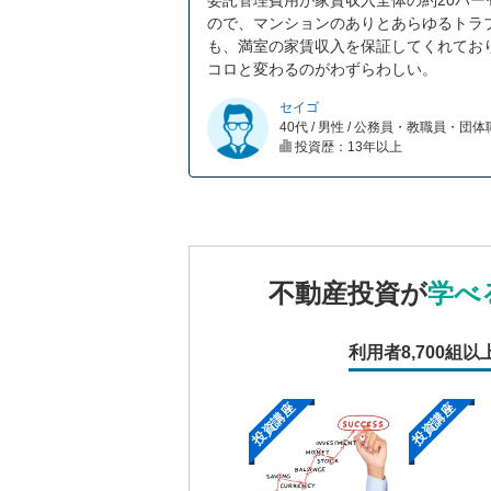
委託管理費用が家賃収入全体の約20パ
ので、マンションのありとあらゆるトラ
も、満室の家賃収入を保証してくれてお
コロと変わるのがわずらわしい。
セイゴ
40代 / 男性 / 公務員・教職員・団
投資歴：13年以上
不動産投資が
学べ
利用者
8,700組以
投資講座
投資講座
投資講座