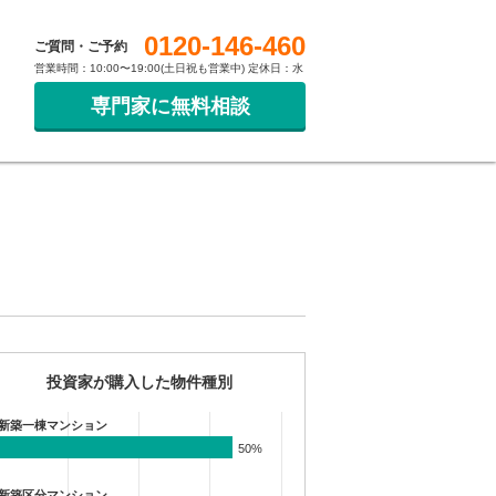
0120-146-460
ご質問・ご予約
営業時間：10:00〜19:00(土日祝も営業中) 定休日：水
専門家に無料相談
投資家が購入した物件種別
新築一棟マンション
50%
50%
新築区分マンション