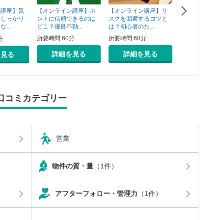
【オンライン講座】ホ
【オンライン講座】リ
ン講座】気
【オンライン
ントに信頼できるのは
スクを回避するコツと
そしっかり
資用不動産の
どこ？優良不動...
は？初心者のた...
...
売り方講座
所要時間 60分
所要時間 60分
分
所要時間 60分
詳細を見る
詳細を見る
を見る
詳細を
口コミカテゴリー
営業
物件の質・量
（1件）
アフターフォロー・管理力
（1件）