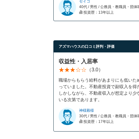
セイゴ
40代 / 男性 / 公務員・教職員・団
投資歴：13年以上
アズマハウスの口コミ評判・評価
収益性・入居率
（3.0）
職場からもらう給料があまりにも低いた
っていました。不動産投資で副収入を得
しかしながら、不動産収入が想定より少
いる次第であります。
神様殿様
30代 / 男性 / 公務員・教職員・団
投資歴：17年以上