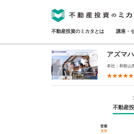
不動産投資のミカタとは
講座・
アズマハ
本社：和歌山
不動産
営業
3.0