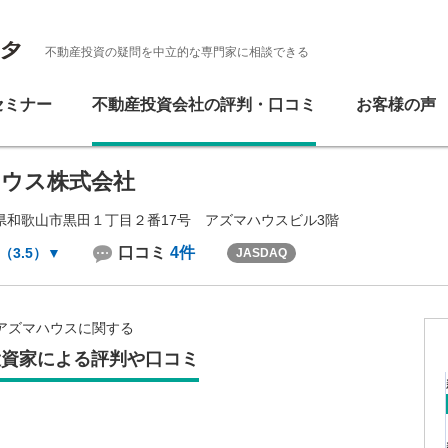
不動産投資の疑問を中立的な専門家に相談できる
セミナー
不動産投資会社の評判・口コミ
お客様の声
ウス株式会社
県和歌山市黒田１丁目２番17号 アズマハウスビル3階
口コミ
4件
（3.5）
▼
JASDAQ
アズマハウスに関する
投資家による評判や口コミ