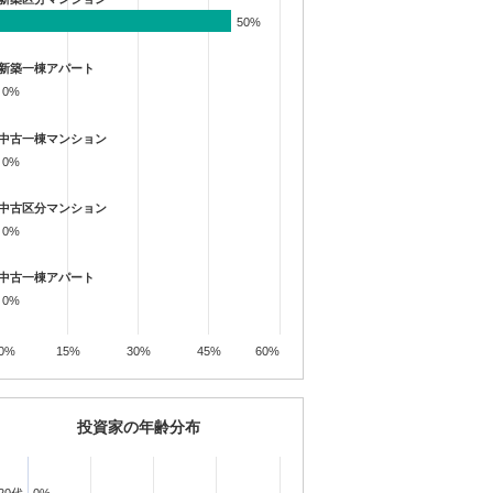
50%
50%
新築一棟アパート
0%
0%
中古一棟マンション
0%
0%
中古区分マンション
0%
0%
中古一棟アパート
0%
0%
0%
15%
30%
45%
60%
投資家の年齢分布