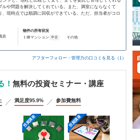
ーセントと、他社と比較して安く、全てを委託し管理してくれる
ブルや問題を解決してくれている。また、満室にならなくて
り、現時点では順調に回収ができている。ただ、担当者がコロ
物件の所有状況
体職員
１棟マンション
その他
中古
アフターフォロー・管理力の口コミを見る（1）
る！
無料の投資セミナー・講座
上
満足度
95.9%
参加費
無料
投資講座
投資講座
投資講座