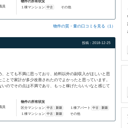
物件の所有状況
体職員
１棟マンション
その他
中古
物件の質・量の口コミを見る（1）
投稿：2018-12-25
め、とても不満に思っており、給料以外の副収入がほしいと思
たことで家計が多少改善されたのでよかったと思っています。
ないのでその点は不満であり、もっと稼げたらいいなと感じて
物件の所有状況
体職員
区分マンション
１棟アパート
中古
新築
中古
新築
１棟マンション
その他
中古
新築