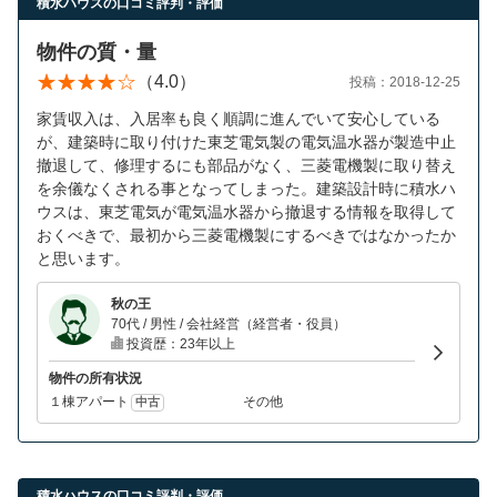
積水ハウスの口コミ評判・評価
物件の質・量
（4.0）
投稿：2018-12-25
家賃収入は、入居率も良く順調に進んでいて安心している
が、建築時に取り付けた東芝電気製の電気温水器が製造中止
撤退して、修理するにも部品がなく、三菱電機製に取り替え
を余儀なくされる事となってしまった。建築設計時に積水ハ
ウスは、東芝電気が電気温水器から撤退する情報を取得して
おくべきで、最初から三菱電機製にするべきではなかったか
と思います。
秋の王
70代 / 男性 / 会社経営（経営者・役員）
投資歴：23年以上
物件の所有状況
１棟アパート
その他
中古
積水ハウスの口コミ評判・評価