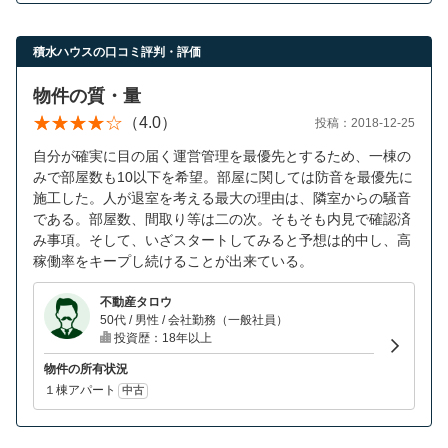
積水ハウスの口コミ評判・評価
物件の質・量
（4.0）
投稿：2018-12-25
自分が確実に目の届く運営管理を最優先とするため、一棟の
みで部屋数も10以下を希望。部屋に関しては防音を最優先に
施工した。人が退室を考える最大の理由は、隣室からの騒音
である。部屋数、間取り等は二の次。そもそも内見で確認済
み事項。そして、いざスタートしてみると予想は的中し、高
稼働率をキープし続けることが出来ている。
不動産タロウ
50代 / 男性 / 会社勤務（一般社員）
投資歴：18年以上
物件の所有状況
１棟アパート
中古