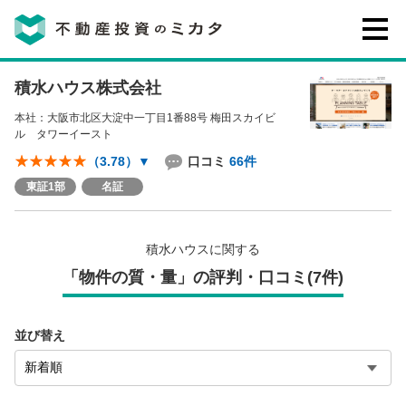
積水ハウス株式会社
不動産投資のミカタとは
本社：大阪市北区大淀中一丁目1番88号 梅田スカイビ
ル タワーイースト
講座・セミナー
口コミ
66件
（3.78）
▼
東証1部
名証
不動産投資会社の評判・口コミ
積水ハウスに関する
お客様の声
「物件の質・量」の評判・口コミ(7件)
並び替え
0120-146-460
ご質問・ご予約
電話する