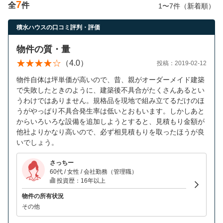
7
全
件
営業時間：10:00〜19:00(土日祝も営業中) 定休日：水
1〜7件（新着順）
積水ハウスの口コミ評判・評価
物件の質・量
（4.0）
投稿：2019-02-12
物件自体は坪単価が高いので、昔、親がオーダーメイド建築
で失敗したときのように、建築後不具合がたくさんあるとい
うわけではありません。規格品を現地で組み立てるだけのほ
うがやっぱり不具合発生率は低いとおもいます。しかしあと
からいろいろな設備を追加しようとすると、見積もり金額が
他社よりかなり高いので、必ず相見積もりを取ったほうが良
いでしょう。
さっちー
60代 / 女性 / 会社勤務（管理職）
投資歴：16年以上
物件の所有状況
その他