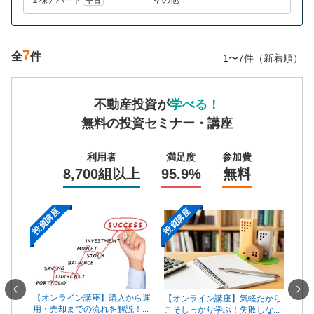
7
全
件
1〜7件（新着順）
不動産投資が
学べる！
無料の投資セミナー・講座
利用者
満足度
参加費
8,700組以上
95.9%
無料
投資講座
投資講座
投資
一手は
【オンライン講座】購入から運
【オ
【オンライン講座】気軽だから
...
用・売却までの流れを解説！...
頼で
こそしっかり学ぶ！失敗しな...