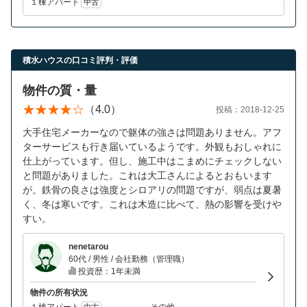
１棟アパート
中古
積水ハウスの口コミ評判・評価
物件の質・量
（4.0）
投稿：2018-12-25
大手住宅メーカーなので躯体の強さは問題ありません。アフ
ターサービスも行き届いているようです。外観もおしゃれに
仕上がっています。但し、施工中はこまめにチェックしない
と問題がありました。これは大工さんによるとおもいます
が。鉄骨の良さは強度とシロアリの問題ですが、弱点は夏暑
く、冬は寒いです。これは木造に比べて、熱の影響を受けや
すい。
nenetarou
60代 / 男性 / 会社勤務（管理職）
投資歴：1年未満
物件の所有状況
１棟アパート
その他
中古