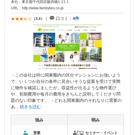
本社：東京都千代田区飯田橋1-11-1
URL：
http://www.familyties.co.jp
口コミ：
4件
（3.4）
・この会社は特に関東圏内の区分マンションにお強いよう
で、いくつか自分の条件に見合いそうな提案を受けて実際
に物件を確認しましたが、収益性が出るような物件選び
や、初期費用や毎月の費用をきちんと説明してくださり問
題のない印象です。 ・どれも関東圏内のそれなりに需要の
あ...
続きを読む
強み
弱み
営業
セミナー・イベント