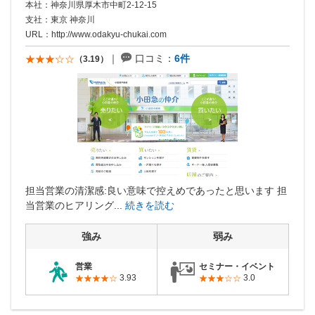
本社：神奈川県厚木市中町2-12-15
支社：東京 神奈川
URL：
http://www.odakyu-chukai.com
口コミ：
6件
（3.19）
担当営業の清潔感:良い意味で控えめであったと思います 担
当営業のヒアリング...
続きを読む
強み
弱み
営業
セミナー・イベント
3.93
3.0