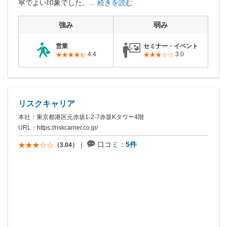
寧でよい印象でした。...
続きを読む
強み
弱み
営業
セミナー・イベント
4.4
3.0
リスクキャリア
本社：東京都港区元赤坂1-2-7赤坂Kタワー4階
URL：
https://riskcarrier.co.jp/
口コミ：
5件
（3.04）