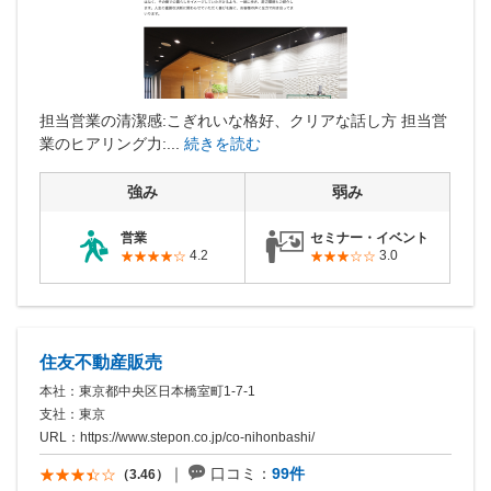
担当営業の清潔感:こぎれいな格好、クリアな話し方 担当営
業のヒアリング力:...
続きを読む
強み
弱み
営業
セミナー・イベント
4.2
3.0
住友不動産販売
本社：東京都中央区日本橋室町1-7-1
支社：東京
URL：
https://www.stepon.co.jp/co-nihonbashi/
口コミ：
99件
（3.46）