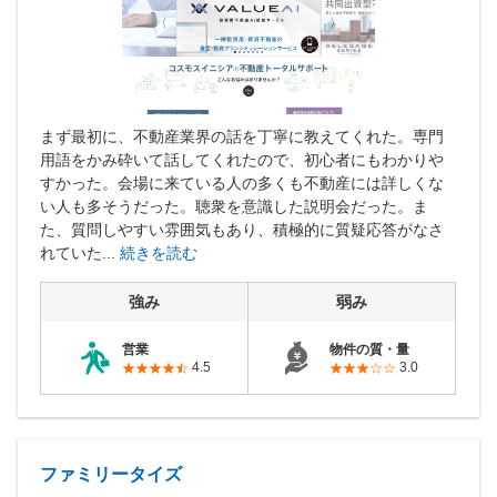
営業時間：10:00〜19:00(土日祝も営業中) 定休日：水
まず最初に、不動産業界の話を丁寧に教えてくれた。専門
用語をかみ砕いて話してくれたので、初心者にもわかりや
すかった。会場に来ている人の多くも不動産には詳しくな
い人も多そうだった。聴衆を意識した説明会だった。ま
た、質問しやすい雰囲気もあり、積極的に質疑応答がなさ
れていた...
続きを読む
強み
弱み
営業
物件の質・量
4.5
3.0
ファミリータイズ