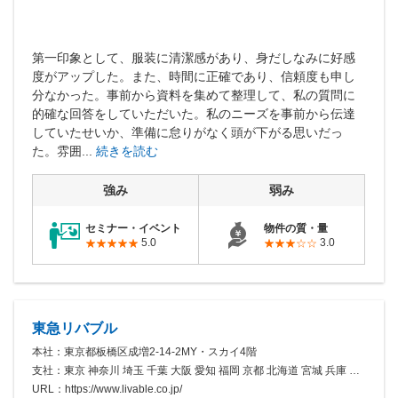
第一印象として、服装に清潔感があり、身だしなみに好感
度がアップした。また、時間に正確であり、信頼度も申し
分なかった。事前から資料を集めて整理して、私の質問に
的確な回答をしていただいた。私のニーズを事前から伝達
していたせいか、準備に怠りがなく頭が下がる思いだっ
た。雰囲...
続きを読む
強み
弱み
セミナー・イベント
物件の質・量
5.0
3.0
東急リバブル
本社：東京都板橋区成増2-14-2MY・スカイ4階
支社：東京 神奈川 埼玉 千葉 大阪 愛知 福岡 京都 北海道 宮城 兵庫 奈良