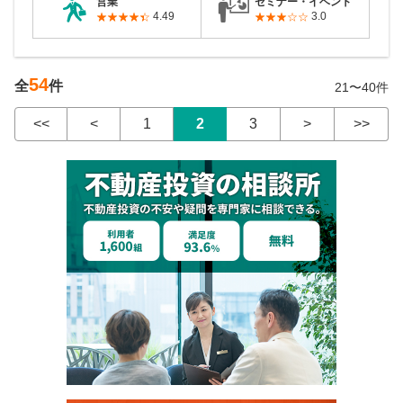
営業
セミナー・イベント
4.49
3.0
54
全
件
21〜40件
<<
<
1
2
3
>
>>