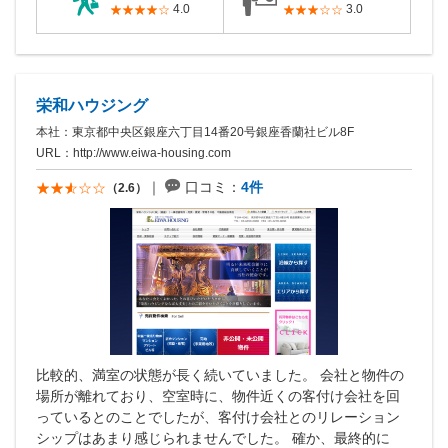
4.0
3.0
栄和ハウジング
本社：東京都中央区銀座六丁目14番20号銀座香蘭社ビル8F
URL：
http://www.eiwa-housing.com
口コミ：
4件
（2.6）
比較的、満室の状態が長く続いていました。 会社と物件の
場所が離れており、空室時に、物件近くの客付け会社を回
っているとのことでしたが、客付け会社とのリレーション
シップはあまり感じられませんでした。 確か、最終的に