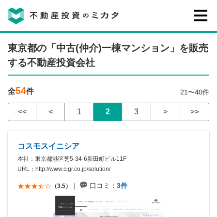
不動産投資のミカタとは
東京都の「中古(仲介)一棟マンション」を販売
する不動産投資会社
講座・セミナー
54
全
件
21〜40件
不動産投資会社の評判・口コミ
<<
<
1
2
3
>
>>
お客様の声
コスモスイニシア
本社：東京都港区芝5-34-6新田町ビル11F
URL：
http://www.cigr.co.jp/solution/
口コミ：
3件
（3.5）
0120-146-460
ご質問・ご予約
電話する