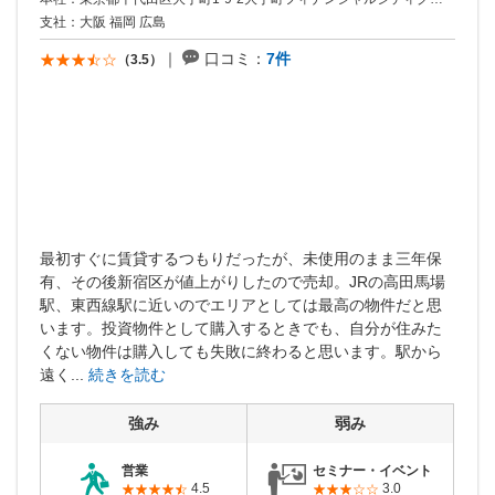
本社：東京都千代田区大手町1-9-2大手町フィナンシャルシティグランキューブ11階
支社：大阪 福岡 広島
口コミ：
7件
（3.5）
最初すぐに賃貸するつもりだったが、未使用のまま三年保
有、その後新宿区が値上がりしたので売却。JRの高田馬場
駅、東西線駅に近いのでエリアとしては最高の物件だと思
います。投資物件として購入するときでも、自分が住みた
くない物件は購入しても失敗に終わると思います。駅から
遠く...
続きを読む
強み
弱み