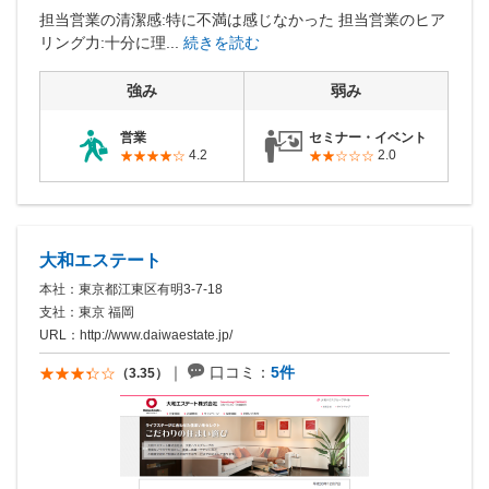
担当営業の清潔感:特に不満は感じなかった 担当営業のヒア
リング力:十分に理...
続きを読む
強み
弱み
営業
セミナー・イベント
4.2
2.0
大和エステート
本社：東京都江東区有明3-7-18
支社：東京 福岡
URL：
http://www.daiwaestate.jp/
口コミ：
5件
（3.35）