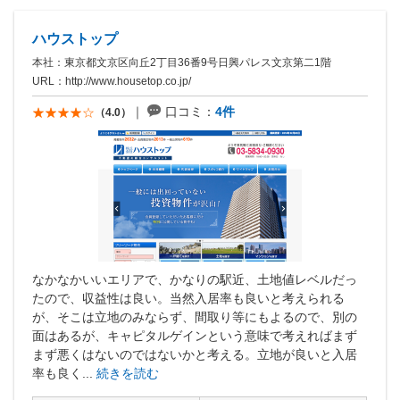
ハウストップ
本社：東京都文京区向丘2丁目36番9号日興パレス文京第二1階
URL：
http://www.housetop.co.jp/
口コミ：
4件
（4.0）
なかなかいいエリアで、かなりの駅近、土地値レベルだっ
たので、収益性は良い。当然入居率も良いと考えられる
が、そこは立地のみならず、間取り等にもよるので、別の
面はあるが、キャピタルゲインという意味で考えればまず
まず悪くはないのではないかと考える。立地が良いと入居
率も良く...
続きを読む