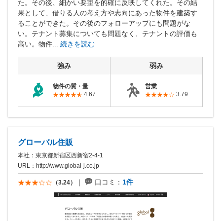
た。その後、細かい要望を的確に反映してくれた。その結
果として、借りる人の考え方や志向にあった物件を建築す
ることができた。その後のフォローアップにも問題がな
い。テナント募集についても問題なく、テナントの評価も
高い。物件...
続きを読む
強み
弱み
物件の質・量
営業
4.67
3.79
グローバル住販
本社：東京都新宿区西新宿2-4-1
URL：
http://www.global-j.co.jp
口コミ：
1件
（3.24）