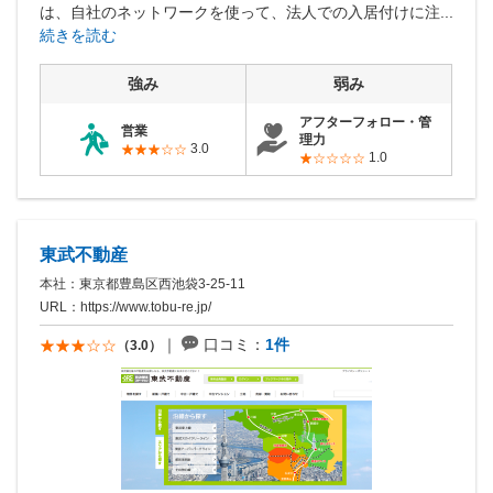
は、自社のネットワークを使って、法人での入居付けに注...
続きを読む
強み
弱み
アフターフォロー・管
営業
理力
3.0
1.0
東武不動産
本社：東京都豊島区西池袋3-25-11
URL：
https://www.tobu-re.jp/
口コミ：
1件
（3.0）