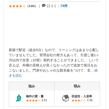
URL：
https://www.livable.co.jp/
口コミ：
74件
（3.64）
新築で駅近（徒歩5分）なので、リーシングはあまり心配し
ていませんでした。管理会社の努力もあって、引渡し後1ヶ
月以内で全室（10室）契約することができました。 しいて
言えば、外構の見映えが良くなかったので追加で発注をお
こないました。門扉やおしゃれな館名板をつけて、玄...
続
きを読む
強み
弱み
物件の質・量
収益性・入居率
3.91
3.36