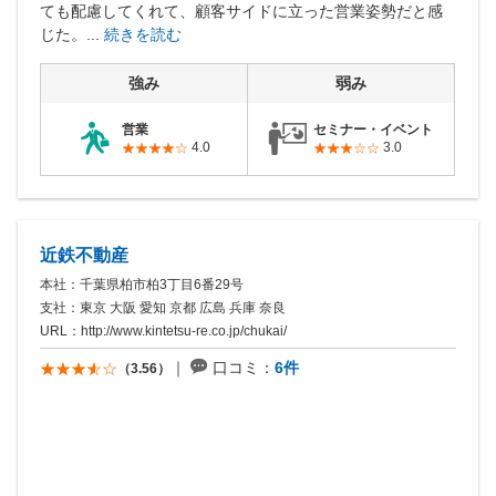
実績等も見せてくれた。 またこちらの個人的な都合につい
ても配慮してくれて、顧客サイドに立った営業姿勢だと感
じた。...
続きを読む
強み
弱み
営業
セミナー・イベント
4.0
3.0
近鉄不動産
本社：千葉県柏市柏3丁目6番29号
支社：東京 大阪 愛知 京都 広島 兵庫 奈良
URL：
http://www.kintetsu-re.co.jp/chukai/
口コミ：
6件
（3.56）