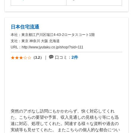
営業
セミナー・イベント
4.5
3.0
日本住宅流通
本社：東京都江戸川区瑞江4-43-2ロータスコート1階
支社：東京 神奈川 大阪 北海道
URL：
http://www.jyutaku.co.jp/shop/?sid=111
口コミ：
2件
（3.2）
突然のアポなし訪問にもかかわらず、快く対応してくれ
た。こちらの要望や予算、収入見通しの見積もり等にも迅
速に対応、処理してくれた。関連する様々な資料や過去の