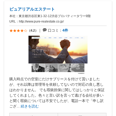
ピュアリアルエステート
本社：東京都渋谷区東1-32-12渋谷プロパティータワー9階
URL：
http://www.pure-realestate.co.jp/
口コミ：
4件
（4.2）
購入時点での空室にだけサブリースを付けて貰いました
が、それ以降は管理等を依頼してないので対応の良し悪し
はわかりません。 でも瑕疵担保に関してはしっかりと保証
してくれました。色々と言い訳を言って逃げる会社が多い
と聞く瑕疵については不安でしたが、電話一本で「申し訳
ござ...
続きを読む