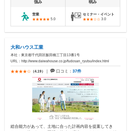
強み
弱み
営業
セミナー・イベント
5.0
3.0
大和ハウス工業
本社：東京都千代田区飯田橋三丁目13番1号
URL：
http://www.daiwahouse.co.jp/fudosan_ryutsu/index.html
口コミ：
37件
（4.19）
総合能力があって、土地に合った計画内容を提案してき