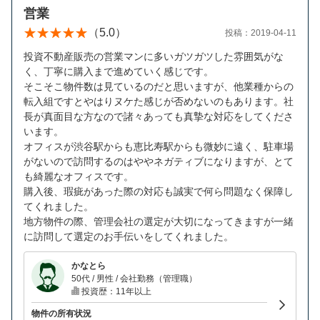
営業
（5.0）
投稿：2019-04-11
投資不動産販売の営業マンに多いガツガツした雰囲気がな
く、丁寧に購入まで進めていく感じです。
そこそこ物件数は見ているのだと思いますが、他業種からの
転入組ですとやはりヌケた感じが否めないのもあります。社
長が真面目な方なので諸々あっても真摯な対応をしてくださ
います。
オフィスが渋谷駅からも恵比寿駅からも微妙に遠く、駐車場
がないので訪問するのはややネガティブになりますが、とて
も綺麗なオフィスです。
購入後、瑕疵があった際の対応も誠実で何ら問題なく保障し
てくれました。
地方物件の際、管理会社の選定が大切になってきますが一緒
に訪問して選定のお手伝いをしてくれました。
かなとら
50代 / 男性 / 会社勤務（管理職）
投資歴：11年以上
物件の所有状況