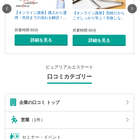
一手は
【オンライン講座】購入から運
【オ
【オンライン講座】気軽だから
...
用・売却までの流れを解説！...
頼で
こそしっかり学ぶ！失敗しな...
所要時間 60分
所要
所要時間 60分
詳細を見る
詳細を見る
ピュアリアルエステート
口コミカテゴリー
企業の口コミ トップ
営業
（1件）
セミナー・イベント