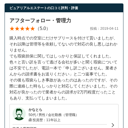
営業時間：10:00〜19:00(土日祝も営業中) 定休日：水
ピュアリアルエステートの口コミ評判・評価
アフターフォロー・管理力
（5.0）
投稿：2019-04-11
購入時点での空室にだけサブリースを付けて貰いましたが、
それ以降は管理等を依頼してないので対応の良し悪しはわか
りません。
でも瑕疵担保に関してはしっかりと保証してくれました。
色々と言い訳を言って逃げる会社が多いと聞く瑕疵について
は不安でしたが、電話一本で「申し訳ございません。業者さ
んからの請求書をお送りください」と二つ返事でした。
その後も瑕疵らしき事故があったのはあったのですが、その
際に連絡した時もしっかりと対応してくださいました。その
対応が良かったので業者からの請求が2万円程度だったこと
もあり、支払ってしまいました。
かなとら
50代 / 男性 / 会社勤務（管理職）
投資歴：11年以上