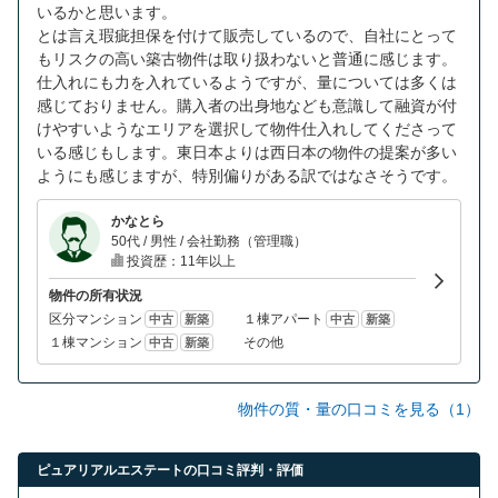
いるかと思います。
とは言え瑕疵担保を付けて販売しているので、自社にとって
もリスクの高い築古物件は取り扱わないと普通に感じます。
仕入れにも力を入れているようですが、量については多くは
感じておりません。購入者の出身地なども意識して融資が付
けやすいようなエリアを選択して物件仕入れしてくださって
いる感じもします。東日本よりは西日本の物件の提案が多い
ようにも感じますが、特別偏りがある訳ではなさそうです。
かなとら
50代 / 男性 / 会社勤務（管理職）
投資歴：11年以上
物件の所有状況
区分マンション
１棟アパート
中古
新築
中古
新築
１棟マンション
その他
中古
新築
物件の質・量の口コミを見る（1）
ピュアリアルエステートの口コミ評判・評価