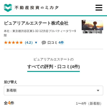
ピュアリアルエステート株式会社
不動産投資のミカタとは
本社：東京都渋谷区東1-32-12渋谷プロパティータワー9
階
講座・セミナー
口コミ
4件
（4.2）
▼
不動産投資会社の評判・口コミ
ピュアリアルエステートの
すべての評判・口コミ(4件)
お客様の声
並び替え
4
0120-146-460
全
件
1〜4件（新着順）
ご質問・ご予約
電話する