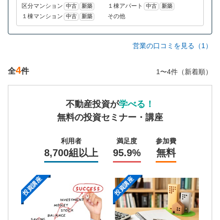
区分マンション
１棟アパート
中古
新築
中古
新築
１棟マンション
その他
中古
新築
営業の口コミを見る（1）
4
全
件
1〜4件（新着順）
不動産投資が
学べる！
無料の投資セミナー・講座
利用者
満足度
参加費
8,700組以上
95.9%
無料
投資講座
投資講座
投資