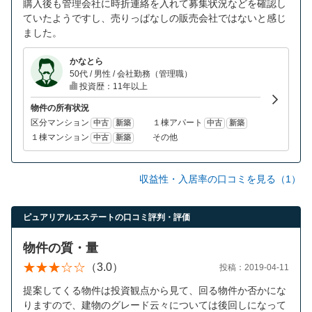
購入後も管理会社に時折連絡を入れて募集状況などを確認し
ていたようですし、売りっぱなしの販売会社ではないと感じ
ました。
かなとら
50代 / 男性 / 会社勤務（管理職）
投資歴：11年以上
物件の所有状況
区分マンション
１棟アパート
中古
新築
中古
新築
１棟マンション
その他
中古
新築
収益性・入居率の口コミを見る（1）
ピュアリアルエステートの口コミ評判・評価
物件の質・量
（3.0）
投稿：2019-04-11
提案してくる物件は投資観点から見て、回る物件か否かにな
りますので、建物のグレード云々については後回しになって