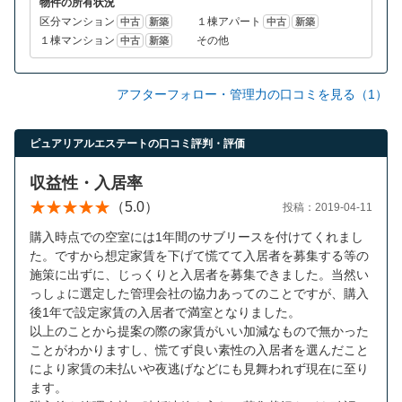
物件の所有状況
区分マンション
１棟アパート
中古
新築
中古
新築
１棟マンション
その他
中古
新築
アフターフォロー・管理力の口コミを見る（1）
ピュアリアルエステートの口コミ評判・評価
収益性・入居率
（5.0）
投稿：2019-04-11
購入時点での空室には1年間のサブリースを付けてくれまし
た。ですから想定家賃を下げて慌てて入居者を募集する等の
施策に出ずに、じっくりと入居者を募集できました。当然い
っしょに選定した管理会社の協力あってのことですが、購入
後1年で設定家賃の入居者で満室となりました。
以上のことから提案の際の家賃がいい加減なもので無かった
ことがわかりますし、慌てず良い素性の入居者を選んだこと
により家賃の未払いや夜逃げなどにも見舞われず現在に至り
ます。