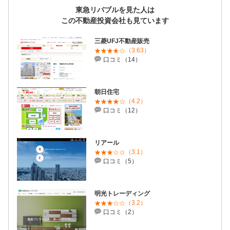
東急リバブルを見た人は
この不動産投資会社も見ています
三菱UFJ不動産販売
（3.63）
口コミ（14）
朝日住宅
（4.2）
口コミ（12）
リアール
（3.1）
口コミ（5）
明光トレーディング
（3.2）
口コミ（2）