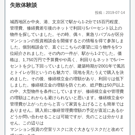
失敗体験談
投稿：2019-07-14
城西地区か中央、港、文京区で駅から1-2分で15百円程度、
管理費、修繕費差引後のネットで利回り5パーセント以上の
物件を探していました。その時、偶々、東急リバブルが区分
マンションの投資相談会を開催するとの情報を得て参加しま
した。個別相談会で、直ぐにこちらの要望に沿う物件を5つ
位紹介されました。その内の一件が、駅から1-2でした。価
格は、1,750万円で予算費やや高く、利回りもネットで5パー
セントを少し下回っていましたが、建築時期が2001年で風呂
とトイレが別というのも魅力で、現地を見たうえで購入を決
めました。その後、修繕積立金の増額があり、利回りは低下
しました。修繕積立金の増額を防ぐため、総戸数は50戸以上
の中、大型物件を条件にしていますが、修繕積立金や管理費
の増額はこれからも避けられないと思います。修繕積立金や
管理費が上がったからと言って家賃を上げることも簡単では
ありません。購入前に修繕管理費増額の予定が直近にあるか
どうか問い合わせることは可能ですが、先のことは分かりま
せん。この辺りは
マンション投資の空室リスクに次ぐ大きなリスクだと改めて