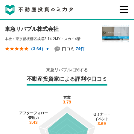
東急リバブル株式会社
不動産投資のミカタとは
本社：東京都板橋区成増2-14-2MY・スカイ4階
講座・セミナー
口コミ
74件
（3.64）
▼
不動産投資会社の評判・口コミ
東急リバブルに関する
不動産投資家による評判や口コミ
お客様の声
営業
3.79
アフターフォロー
セミナー・
管理力
イベント
3.43
3.69
0120-146-460
ご質問・ご予約
電話する