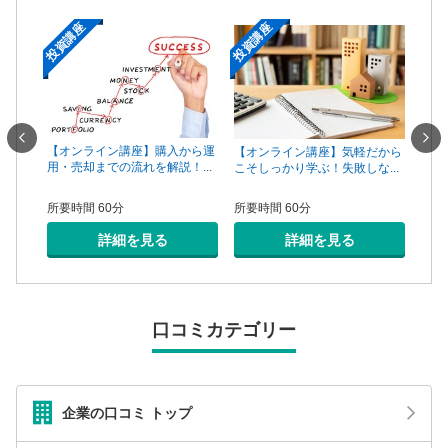
投資講座
投資講座
投資
一手は
【オンライン講座】購入から運
【オ
【オンライン講座】気軽だから
...
用・売却までの流れを解説！...
頼で
こそしっかり学ぶ！失敗しな...
所要時間 60分
所要
所要時間 60分
詳細を見る
詳細を見る
口コミカテゴリー
企業の口コミ トップ