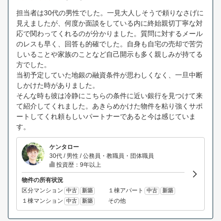
担当者は30代の男性でした。一見大人しそうで頼りなさげに
見えましたが、何度か面談をしている内に終始親切丁寧な対
応で関わってくれるのが分かりました。質問に対するメール
のレスも早く、回答も的確でした。自身も自宅の売却で苦労
しいることや家族のことなど自己開示も多く親しみが持てる
方でした。
当初予定していた地銀の融資条件が思わしくなく、一旦中断
しかけた時がありました。
そんな時も彼は冷静にこちらの条件に近い銀行を見つけて来
て紹介してくれました。あきらめかけた物件を粘り強くサポ
ートしてくれ頼もしいパートナーであると今は感じていま
す。
ケンタロー
30代 / 男性 / 公務員・教職員・団体職員
投資歴：9年以上
物件の所有状況
区分マンション
１棟アパート
中古
新築
中古
新築
１棟マンション
その他
中古
新築