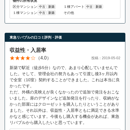
物件の所有状況
区分マンション
１棟アパート
中古
新築
中古
新築
１棟マンション
その他
中古
新築
東急リバブルの口コミ評判・評価
収益性・入居率
（4.0）
投稿：2019-05-02
新築で駅近（徒歩5分）なので、あまり心配していませんで
した。そして、管理会社の努力もあって引渡し後3ヶ月以内
で全室（10室）契約することができました。これは本当に良
かったです。
ただ、外構の見映えが良くなかったので追加で発注をおこな
いました。扉のデザインなど追加発注を行ったり、収納がな
かった部屋にはクローゼットを購入したりということがあり
ました。それ以外は、収益性・入居率ともに満足できる水準
かなと感じています。今後もし購入する機会があれば、東急
リバブルから購入したいと思っています。