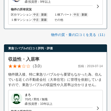
投資歴：9年以上
物件の所有状況
区分マンション
１棟アパート
中古
新築
中古
新築
１棟マンション
その他
中古
新築
物件の質・量の口コミを見る（11）
東急リバブルの口コミ評判・評価
収益性・入居率
（3.0）
投稿：2019-07-14
物件購入後、特に東急リバブルから要望もなかった為、住ん
でいる近くの不動産会社（大幸住宅）に管理を依頼していま
すので、東急リバブルの収益性や入居率は分かりません。
まろ
70代 / 男性 / 無職
投資歴：10年以上