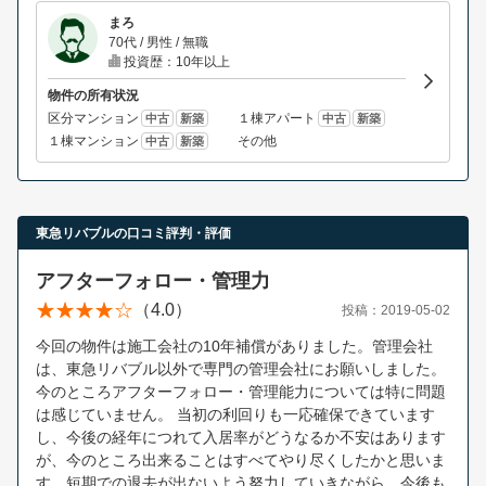
まろ
70代 / 男性 / 無職
投資歴：10年以上
物件の所有状況
区分マンション
１棟アパート
中古
新築
中古
新築
１棟マンション
その他
中古
新築
東急リバブルの口コミ評判・評価
アフターフォロー・管理力
（4.0）
投稿：2019-05-02
今回の物件は施工会社の10年補償がありました。管理会社
は、東急リバブル以外で専門の管理会社にお願いしました。
今のところアフターフォロー・管理能力については特に問題
は感じていません。 当初の利回りも一応確保できています
し、今後の経年につれて入居率がどうなるか不安はあります
が、今のところ出来ることはすべてやり尽くしたかと思いま
す。短期での退去が出ないよう努力していきながら、今後も