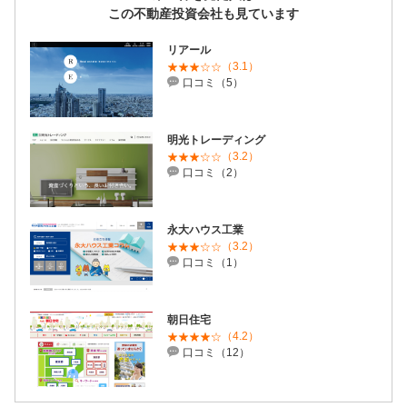
この不動産投資会社も見ています
リアール
（3.1）
口コミ（5）
明光トレーディング
（3.2）
口コミ（2）
永大ハウス工業
（3.2）
口コミ（1）
朝日住宅
（4.2）
口コミ（12）