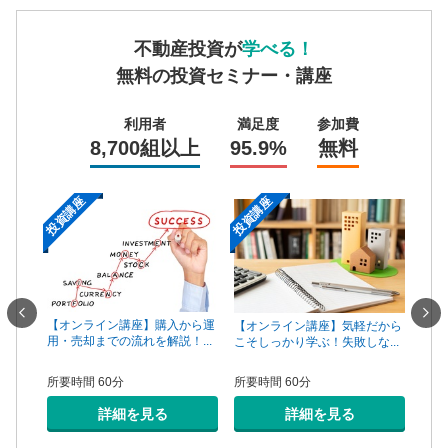
不動産投資が
学べる！
無料の投資セミナー・講座
利用者
満足度
参加費
8,700組以上
95.9%
無料
投資講座
投資講座
投資
一手は
【オンライン講座】購入から運
【オ
【オンライン講座】気軽だから
...
用・売却までの流れを解説！...
頼で
こそしっかり学ぶ！失敗しな...
所要時間 60分
所要
所要時間 60分
詳細を見る
詳細を見る