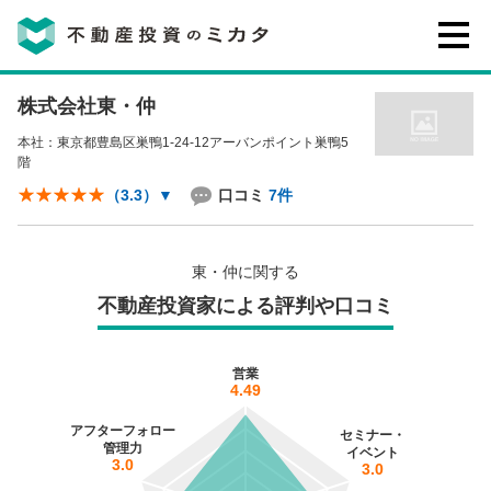
株式会社東・仲
不動産投資のミカタとは
本社：東京都豊島区巣鴨1-24-12アーバンポイント巣鴨5
階
講座・セミナー
口コミ
7件
（3.3）
▼
不動産投資会社の評判・口コミ
東・仲に関する
不動産投資家による評判や口コミ
お客様の声
営業
4.49
アフターフォロー
セミナー・
管理力
イベント
3.0
3.0
0120-146-460
ご質問・ご予約
電話する