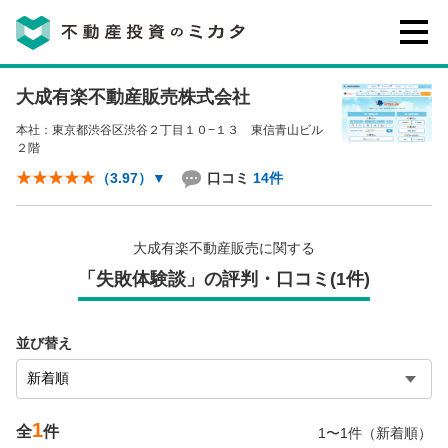
大成有楽不動産販売株式会社
不動産投資のミカタとは
本社：東京都渋谷区渋谷２丁目１０−１３ 東信青山ビル
２階
講座・セミナー
口コミ
14件
（3.97）
▼
不動産投資会社の評判・口コミ
大成有楽不動産販売に関する
「失敗体験談」の評判・口コミ(1件)
お客様の声
並び替え
1
0120-146-460
全
件
1〜1件（新着順）
ご質問・ご予約
電話する