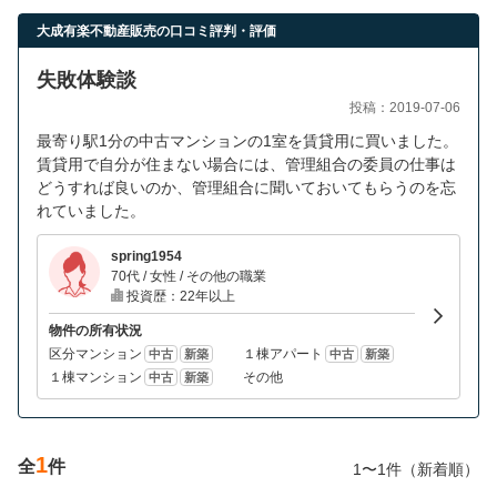
営業時間：10:00〜19:00(土日祝も営業中) 定休日：水
大成有楽不動産販売の口コミ評判・評価
失敗体験談
投稿：2019-07-06
最寄り駅1分の中古マンションの1室を賃貸用に買いました。
賃貸用で自分が住まない場合には、管理組合の委員の仕事は
どうすれば良いのか、管理組合に聞いておいてもらうのを忘
れていました。
spring1954
70代 / 女性 / その他の職業
投資歴：22年以上
物件の所有状況
区分マンション
１棟アパート
中古
新築
中古
新築
１棟マンション
その他
中古
新築
1
全
件
1〜1件（新着順）