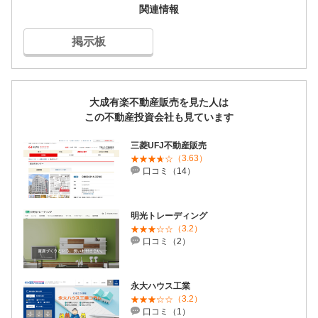
関連情報
掲示板
大成有楽不動産販売を見た人は
この不動産投資会社も見ています
三菱UFJ不動産販売
（3.63）
口コミ（14）
明光トレーディング
（3.2）
口コミ（2）
永大ハウス工業
（3.2）
口コミ（1）