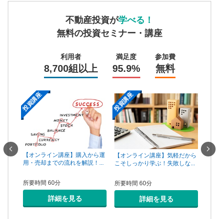
不動産投資が
学べる！
無料の投資セミナー・講座
利用者
満足度
参加費
8,700組以上
95.9%
無料
投資講座
投資講座
投資
一手は
【オンライン講座】購入から運
【オ
【オンライン講座】気軽だから
...
用・売却までの流れを解説！...
頼で
こそしっかり学ぶ！失敗しな...
所要時間 60分
所要
所要時間 60分
詳細を見る
詳細を見る