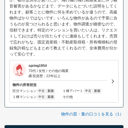
か、都市型洪水があったか、飛行機の飛行経路変更に伴う騒
音被害があるかなどまで、データにもとづいた説明をしてく
れます。顧客ごとに物件に何を求めているか違うので、高級
物件ばかりではないです。いろんな物件があるので予算に合
うものが見つけられると思います。物件調査が緻密なので、
信頼できます。特定のマンションを買いたい人は、リクエス
トしておけば売りが出たらすぐに連絡もしてくれます。売買
で忘れがちな、固定資産税・不動産取得税・所有権移転の登
録免許税などもまとめて教えてくれるので、全体費用が分か
って安心です。
spring1954
70代 / 女性 / その他の職業
投資歴：22年以上
物件の所有状況
区分マンション
１棟アパート
中古
新築
中古
新築
１棟マンション
その他
中古
新築
物件の質・量の口コミを見る（1）