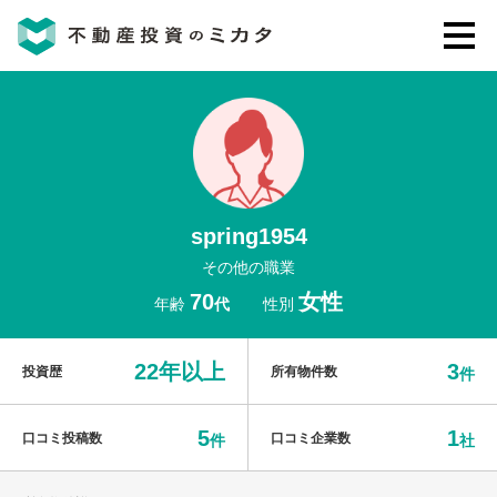
不動産投資のミカタとは
講座・セミナー
spring1954
不動産投資会社の評判・口コミ
その他の職業
70
女性
年齢
代
性別
お客様の声
22年以上
3
投資歴
所有物件数
件
5
1
口コミ投稿数
口コミ企業数
件
社
0120-146-460
ご質問・ご予約
電話する