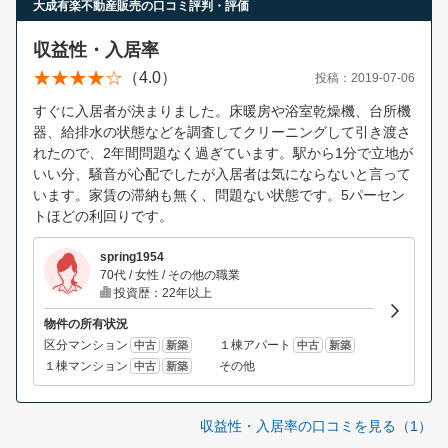
大成有楽不動産販売の口コミ評判・評価
収益性・入居率
（4.0）
投稿：2019-07-06
すぐに入居者が決まりました。床暖房や浴室乾燥機、台所機
器、給排水の状態などを調査してクリーニングして引き渡さ
れたので、2年間問題なく過ぎています。駅から1分で立地が
いい分、騒音が心配でしたが入居者は気にならないと言って
います。家賃の滞納も無く、問題ない状態です。5パーセン
トほどの利回りです。
spring1954
70代 / 女性 / その他の職業
投資歴：22年以上
物件の所有状況
区分マンション
１棟アパート
中古
新築
中古
新築
１棟マンション
その他
中古
新築
収益性・入居率の口コミを見る（1）