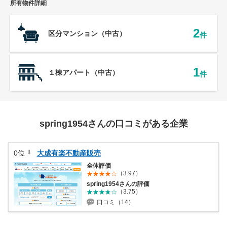
所有物件詳細
営業時間：10:00〜19:00(土日祝も営業中) 定休日：水
2
区分マンション（中古）
件
1
１棟アパート（中古）
件
spring1954さんの口コミがある企業
0位
大成有楽不動産販売
全体評価
（3.97）
spring1954さんの評価
（3.75）
口コミ（14）