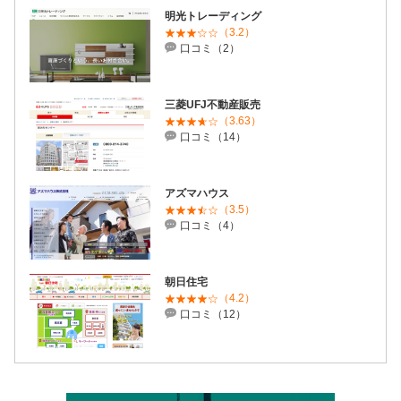
明光トレーディング
（3.2）
口コミ（2）
三菱UFJ不動産販売
（3.63）
口コミ（14）
アズマハウス
（3.5）
口コミ（4）
朝日住宅
（4.2）
口コミ（12）