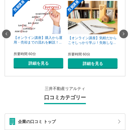
投資講座
投資講座
投資
一手は
【オンライン講座】購入から運
【オ
【オンライン講座】気軽だから
...
用・売却までの流れを解説！...
頼で
こそしっかり学ぶ！失敗しな...
所要時間 60分
所要
所要時間 60分
詳細を見る
詳細を見る
三井不動産リアルティ
口コミカテゴリー
企業の口コミ トップ