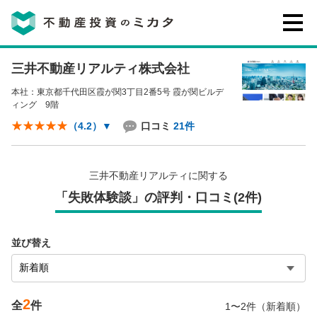
三井不動産リアルティ株式会社
不動産投資のミカタとは
本社：東京都千代田区霞が関3丁目2番5号 霞が関ビルデ
ィング 9階
講座・セミナー
口コミ
21件
（4.2）
▼
不動産投資会社の評判・口コミ
三井不動産リアルティに関する
「失敗体験談」の評判・口コミ(2件)
お客様の声
並び替え
2
0120-146-460
全
件
1〜2件（新着順）
ご質問・ご予約
電話する