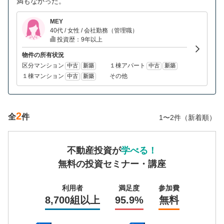
満もなかった。
MEY
40代 / 女性 / 会社勤務（管理職）
投資歴：9年以上
物件の所有状況
区分マンション
１棟アパート
中古
新築
中古
新築
１棟マンション
その他
中古
新築
2
全
件
1〜2件（新着順）
不動産投資が
学べる！
無料の投資セミナー・講座
利用者
満足度
参加費
8,700組以上
95.9%
無料