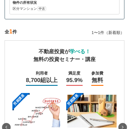
物件の所有状況
区分マンション
中古
1
全
件
1〜1件（新着順）
不動産投資が
学べる！
無料の投資セミナー・講座
利用者
満足度
参加費
8,700組以上
95.9%
無料
投資講座
投資講座
投資