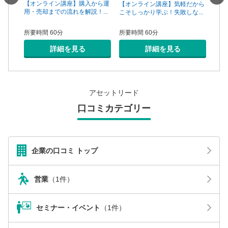
一手は
【オンライン講座】購入から運
【オ
【オンライン講座】気軽だから
...
用・売却までの流れを解説！...
頼で
こそしっかり学ぶ！失敗しな...
所要時間 60分
所要
所要時間 60分
詳細を見る
詳細を見る
アセットリード
口コミカテゴリー
企業の口コミ トップ
営業
（1件）
セミナー・イベント
（1件）