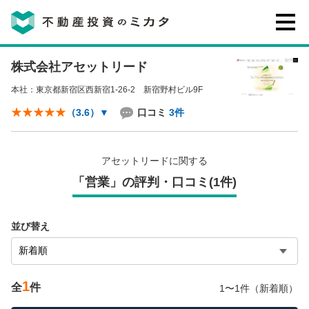
株式会社アセットリード
不動産投資のミカタとは
本社：東京都新宿区西新宿1-26-2 新宿野村ビル9F
講座・セミナー
口コミ
3件
（3.6）
▼
不動産投資会社の評判・口コミ
アセットリードに関する
「営業」の評判・口コミ(1件)
お客様の声
並び替え
1
全
件
1〜1件（新着順）
0120-146-460
ご質問・ご予約
電話する