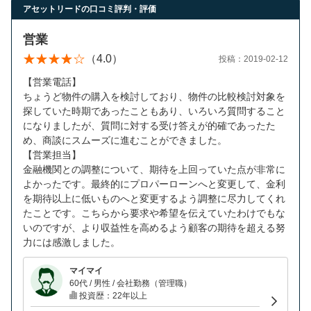
営業時間：10:00〜19:00(土日祝も営業中) 定休日：水
アセットリードの口コミ評判・評価
営業
（4.0）
投稿：2019-02-12
【営業電話】
ちょうど物件の購入を検討しており、物件の比較検討対象を
探していた時期であったこともあり、いろいろ質問すること
になりましたが、質問に対する受け答えが的確であったた
め、商談にスムーズに進むことができました。
【営業担当】
金融機関との調整について、期待を上回っていた点が非常に
よかったです。最終的にプロパーローンへと変更して、金利
を期待以上に低いものへと変更するよう調整に尽力してくれ
たことです。こちらから要求や希望を伝えていたわけでもな
いのですが、より収益性を高めるよう顧客の期待を超える努
力には感激しました。
マイマイ
60代 / 男性 / 会社勤務（管理職）
投資歴：22年以上