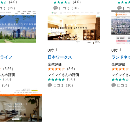
（4.0）
（4.0）
コミ（29）
口コミ（10）
口コ
0位
0位
ライフ
日本ワークス
ランドネ
全体評価
全体評価
（3.56）
（3.6）
さんの評価
マイマイさんの評価
マイマイさ
（5.0）
（5.0）
（34）
口コミ（10）
口コミ（