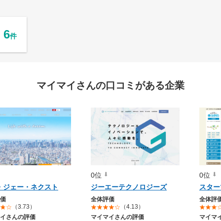
6
件
マイマイさんの口コミがある企業
0位
0位
・ジェー・ネクスト
ジーエーテクノロジーズ
スター
価
全体評価
全体評
（3.73）
（4.13）
イさんの評価
マイマイさんの評価
マイマ