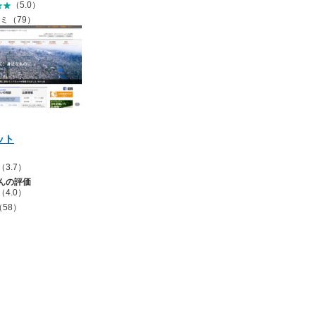
（5.0）
ミ（79）
ット
（3.7）
んの評価
（4.0）
58）