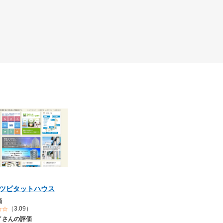
ツピタットハウス
価
（3.09）
イさんの評価