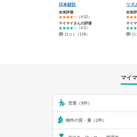
日本財託
リズ
全体評価
全体評
（4.02）
マイマイさんの評価
マイマ
（4.0）
口コミ（128）
口
マイ
営業（9件）
物件の質・量（2件）