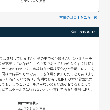
区分マンション
中古
営業の口コミを見る（9）
投稿：2019-02-12
程度は参加していますが、その中で私が知り合いにセミナーを
容が充実していながら、初心者であってもわかりやすく説得力
ミナーはお勧めです。市場動向や環境変化など最新トレンドを
、同様の内容のものであっても何度か参加したこともあります
名〜15名くらいであり、質問なども比較的しやすい雰囲気の
しても、しつこいセールスがないのも好感がもてるところで
面談ではセールスは行わないという方針であると説明もあり、
物件の所有状況
区分マンション
中古