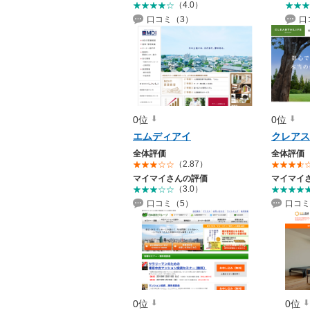
（4.0）
口コミ（3）
口
0位
0位
エムディアイ
クレアス
全体評価
全体評価
（2.87）
マイマイさんの評価
マイマイ
（3.0）
口コミ（5）
口コミ
0位
0位