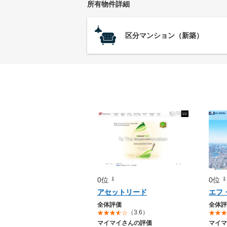
所有物件詳細
区分マンション（新築）
0位
0位
アセットリード
エフ
全体評価
全体評
（3.6）
マイマイさんの評価
マイマ