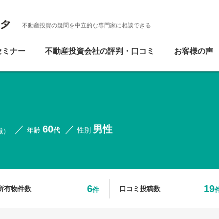
不動産投資の疑問を中立的な専門家に相談できる
セミナー
不動産投資会社の評判・口コミ
お客様の声
60
男性
年齢
代
性別
職）
6
19
所有物件数
口コミ投稿数
件