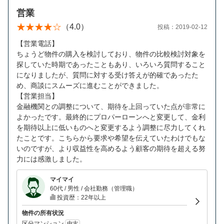
営業
（4.0）
投稿：2019-02-12
【営業電話】
ちょうど物件の購入を検討しており、物件の比較検討対象を
探していた時期であったこともあり、いろいろ質問すること
になりましたが、質問に対する受け答えが的確であったた
め、商談にスムーズに進むことができました。
【営業担当】
金融機関との調整について、期待を上回っていた点が非常に
よかったです。最終的にプロパーローンへと変更して、金利
を期待以上に低いものへと変更するよう調整に尽力してくれ
たことです。こちらから要求や希望を伝えていたわけでもな
いのですが、より収益性を高めるよう顧客の期待を超える努
力には感激しました。
マイマイ
60代 / 男性 / 会社勤務（管理職）
投資歴：22年以上
物件の所有状況
区分マンション
中古