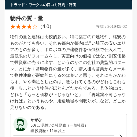
トラッド・ワークスの口コミ評判・評価
物件の質・量
（4.0）
投稿：2019-05-02
物件の量と連絡は比較的多い。特に築古の戸建物件、格安の
ものがとても多い。それも都内か都内に近い埼玉の安いエリ
アのものが多く、ボロボロの戸建物件を低価格で仕入れて、
最低限のリフォームをし、実需向けの価格ではない割安価格
で投資家に売りに出す、というのがこの会社の典型的パター
ン。とにかく常時物件の量が多く、購入後も営業からメール
で物件連絡が継続的にくるのは良いと思う。それにもかかわ
らず、やや満足としたのは、送られてくるのがどれもこれも
後一歩…という物件がほとんどだからである。具体的には、
どれも「もっと価格が下じゃないと」、「再建築不可じゃな
ければ」というものや、用途地域や間取りが…など、どこか
足りないのである。
かぜな
50代 / 男性 / 会社勤務（一般社員）
投資歴：11年以上