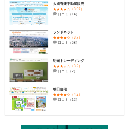
大成有楽不動産販売
（3.97）
口コミ（14）
ランドネット
（3.7）
口コミ（58）
明光トレーディング
（3.2）
口コミ（2）
朝日住宅
（4.2）
口コミ（12）