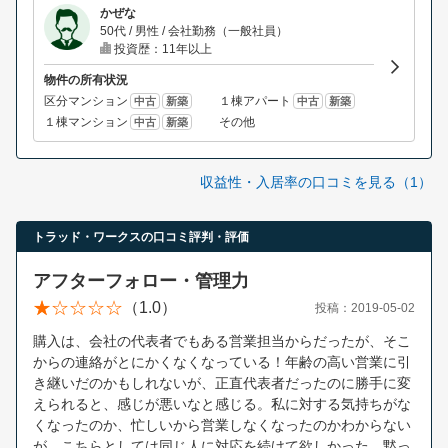
かぜな
50代 / 男性 / 会社勤務（一般社員）
投資歴：11年以上
物件の所有状況
区分マンション
１棟アパート
中古
新築
中古
新築
１棟マンション
その他
中古
新築
収益性・入居率の口コミを見る（1）
トラッド・ワークスの口コミ評判・評価
アフターフォロー・管理力
（1.0）
投稿：2019-05-02
購入は、会社の代表者でもある営業担当からだったが、そこ
からの連絡がとにかくなくなっている！年齢の高い営業に引
き継いだのかもしれないが、正直代表者だったのに勝手に変
えられると、感じが悪いなと感じる。私に対する気持ちがな
くなったのか、忙しいから営業しなくなったのかわからない
が、こちらとしては同じ人に対応を続けて欲しかった。黙っ