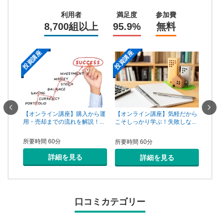
利用者
満足度
参加費
8,700組以上
95.9%
無料
投資講座
投資講座
投資
一手は
【オンライン講座】購入から運
【オ
【オンライン講座】気軽だから
...
用・売却までの流れを解説！...
頼で
こそしっかり学ぶ！失敗しな...
所要時間 60分
所要
所要時間 60分
詳細を見る
詳細を見る
口コミカテゴリー