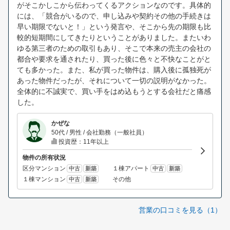
がそこかしこから伝わってくるアクションなのです。具体的
には、「競合がいるので、申し込みや契約その他の手続きは
早い期限でないと！」という発言や、そこから先の期限も比
較的短期間にしてきたりということがありました。またいわ
ゆる第三者のための取引もあり、そこで本来の売主の会社の
都合や要求を通されたり、買った後に色々と不快なことがと
ても多かった。また、私が買った物件は、購入後に孤独死が
あった物件だったが、それについて一切の説明がなかった。
全体的に不誠実で、買い手をはめ込もうとする会社だと痛感
した。
かぜな
50代 / 男性 / 会社勤務（一般社員）
投資歴：11年以上
物件の所有状況
区分マンション
１棟アパート
中古
新築
中古
新築
１棟マンション
その他
中古
新築
営業の口コミを見る（1）