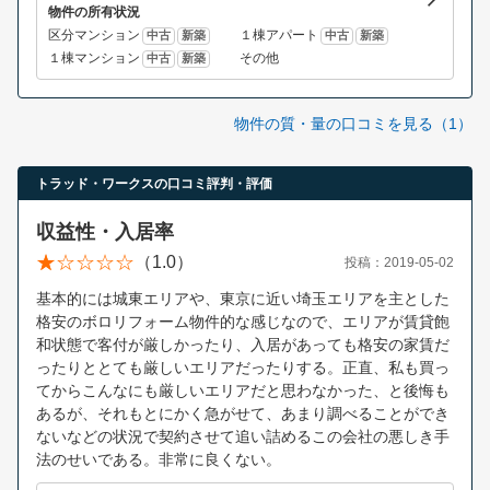
物件の所有状況
区分マンション
１棟アパート
中古
新築
中古
新築
１棟マンション
その他
中古
新築
物件の質・量の口コミを見る（1）
トラッド・ワークスの口コミ評判・評価
収益性・入居率
（1.0）
投稿：2019-05-02
基本的には城東エリアや、東京に近い埼玉エリアを主とした
格安のボロリフォーム物件的な感じなので、エリアが賃貸飽
和状態で客付が厳しかったり、入居があっても格安の家賃だ
ったりととても厳しいエリアだったりする。正直、私も買っ
てからこんなにも厳しいエリアだと思わなかった、と後悔も
あるが、それもとにかく急がせて、あまり調べることができ
ないなどの状況で契約させて追い詰めるこの会社の悪しき手
法のせいである。非常に良くない。