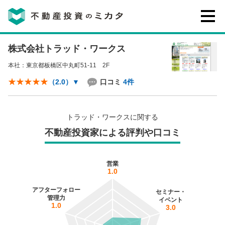
株式会社トラッド・ワークス
不動産投資のミカタとは
本社：東京都板橋区中丸町51-11 2F
講座・セミナー
口コミ
4件
（2.0）
▼
不動産投資会社の評判・口コミ
トラッド・ワークスに関する
不動産投資家による評判や口コミ
お客様の声
営業
1.0
アフターフォロー
セミナー・
管理力
イベント
1.0
3.0
0120-146-460
ご質問・ご予約
電話する