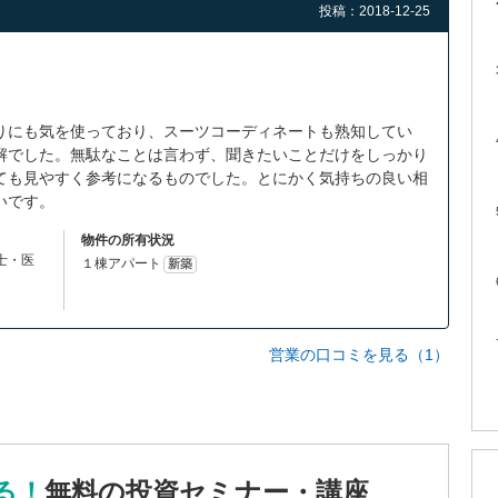
投稿：2018-12-25
りにも気を使っており、スーツコーディネートも熟知してい
解でした。無駄なことは言わず、聞きたいことだけをしっかり
ても見やすく参考になるものでした。とにかく気持ちの良い相
いです。
物件の所有状況
理士・医
１棟アパート
新築
営業の口コミを見る（1）
る！
無料の投資セミナー・講座