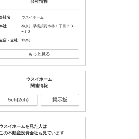
会社情報
会社名
ウスイホーム
本社
神奈川県横須賀市林１丁目２３
投資講座
投資講座
投資講座
−１３
支店・支社
神奈川
もっと見る
【オンライン講座】次
【オンライン講座】購
講座】投
【オンライン講
の一手はどうすべき？
入から運用・売却まで
売り時・
軽だからこそし
投資用不動産の...
の流れを解説！...
学ぶ！失敗しな..
所要時間 60分
所要時間 60分
所要時間 60分
ウスイホーム
関連情報
詳細を見る
詳細を見る
見る
詳細を見
5ch(2ch)
掲示板
ウスイホームを見た人は
この不動産投資会社も見ています