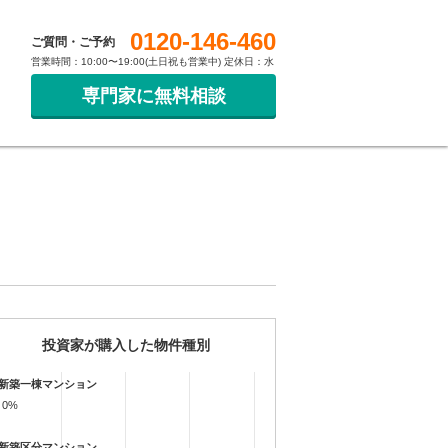
0120-146-460
ご質問・ご予約
営業時間：10:00〜19:00(土日祝も営業中) 定休日：水
専門家に無料相談
投資家が購入した物件種別
新築一棟マンション
0%
0%
新築区分マンション