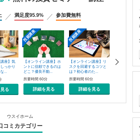
上
満足度
95.9%
参加費
無料
投資講座
投資講座
投資講座
【オンライン講座】ホ
【オンライン講座】リ
ン講座】気
【オンライン
ントに信頼できるのは
スクを回避するコツと
そしっかり
資用不動産の
どこ？優良不動...
は？初心者のた...
...
売り方講座
所要時間 60分
所要時間 60分
分
所要時間 60分
詳細を見る
詳細を見る
を見る
詳細を
ウスイホーム
口コミカテゴリー