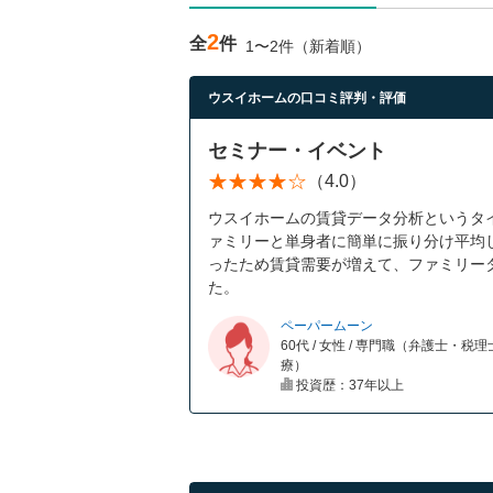
2
全
件
1〜2件（新着順）
ウスイホームの口コミ評判・評価
セミナー・イベント
（4.0）
ウスイホームの賃貸データ分析というタ
ァミリーと単身者に簡単に振り分け平均
ったため賃貸需要が増えて、ファミリー
た。
ペーパームーン
60代 / 女性 / 専門職（弁護士・税
療）
投資歴：37年以上