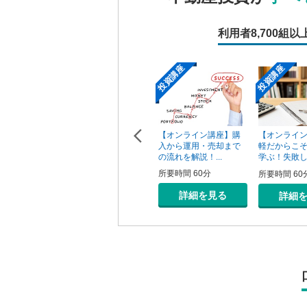
利用者
8,700組以
投資講座
投資講座
投資講座
【オンライン講座】次
【オンライン講座】購
ン講座】投
【オンライ
の一手はどうすべき？
入から運用・売却まで
の売り時・
軽だからこ
投資用不動産の...
の流れを解説！...
学ぶ！失敗しな
所要時間 60分
所要時間 60分
0分
所要時間 60
詳細を見る
詳細を見る
を見る
詳細