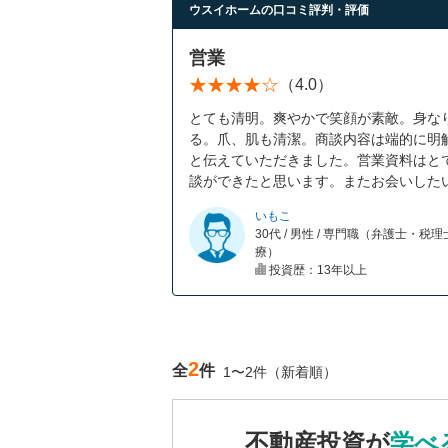
ウスイホームの口コミ評判・評価
営業
（4.0）
とても清明。爽やかで笑顔が素敵。身な
る。爪、肌も清潔。商談内容は端的に明
と伝えていただきました。営業資料はと
談ができたと思います。またお会いした
いもこ
30代 / 男性 / 専門職（弁護士・税
療）
投資歴：13年以上
2
全
件
1〜2件（新着順）
不動産投資が
学べ