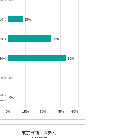
20代
0%
0%
30代
13%
13%
投資講座
投資講座
投資講座
40代
37%
37%
50代
50%
50%
【オンライン講座】次
【オンライン講座】購
講座】投
【オンライン講
の一手はどうすべき？
入から運用・売却まで
売り時・
軽だからこそし
投資用不動産の...
の流れを解説！...
学ぶ！失敗しな..
所要時間 60分
所要時間 60分
所要時間 60分
60代
0%
0%
詳細を見る
詳細を見る
見る
詳細を見
70代
0%
0%
以上
0%
15%
30%
45%
60%
東京日商エステム