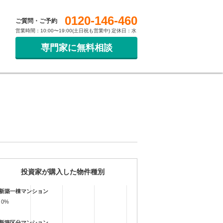
0120-146-460
ご質問・ご予約
営業時間：10:00〜19:00(土日祝も営業中) 定休日：水
専門家に無料相談
投資家が購入した物件種別
新築一棟マンション
0%
0%
新築区分マンション