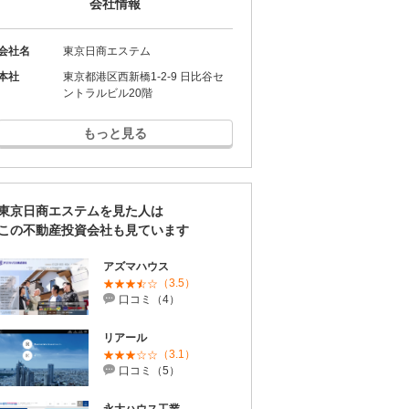
会社情報
会社名
東京日商エステム
本社
東京都港区西新橋1-2-9 日比谷セ
ントラルビル20階
もっと見る
東京日商エステムを見た人は
この不動産投資会社も見ています
アズマハウス
（3.5）
口コミ（4）
リアール
（3.1）
口コミ（5）