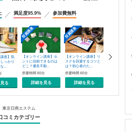
上
満足度
95.9%
参加費
無料
投資講座
投資講座
投資講座
【オンライン講座】ホ
【オンライン講座】リ
ン講座】気
【オンライン
ントに信頼できるのは
スクを回避するコツと
そしっかり
資用不動産の
どこ？優良不動...
は？初心者のた...
...
売り方講座
所要時間 60分
所要時間 60分
分
所要時間 60分
詳細を見る
詳細を見る
を見る
詳細を
東京日商エステム
口コミカテゴリー