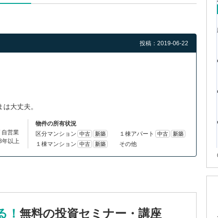
投稿：2019-06-22
まは大丈夫。
物件の所有状況
 / 自営業
区分マンション
１棟アパート
中古
新築
中古
新築
8年以上
１棟マンション
その他
中古
新築
る！
無料の投資セミナー・講座