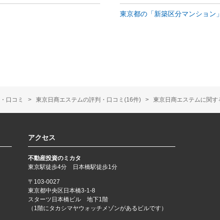
東京都の「新築区分マンション
・口コミ
東京日商エステムの評判・口コミ(16件)
東京日商エステムに関す
アクセス
不動産投資のミカタ
東京駅徒歩4分 日本橋駅徒歩1分
〒103-0027
東京都中央区日本橋3-1-8
スターツ日本橋ビル 地下1階
（1階にタカシマヤウォッチメゾンがあるビルです）