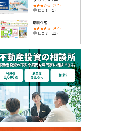
永大ハウス工業
（3.2）
口コミ（1）
朝日住宅
（4.2）
口コミ（12）