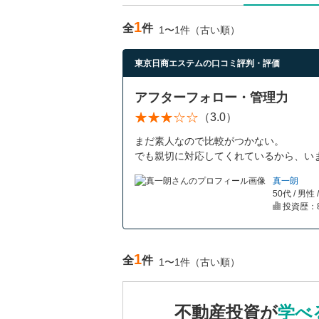
1
全
件
1〜1件（古い順）
東京日商エステムの口コミ評判・評価
アフターフォロー・管理力
（3.0）
まだ素人なので比較がつかない。
でも親切に対応してくれているから、い
真一朗
50代 / 男性
投資歴：
1
全
件
1〜1件（古い順）
不動産投資が
学べ