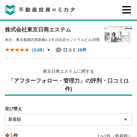
株式会社東京日商エステム
不動産投資のミカタとは
本社：東京都港区西新橋1-2-9 日比谷セントラルビル20階
講座・セミナー
口コミ
16件
（3.08）
▼
不動産投資会社の評判・口コミ
東京日商エステムに関する
「アフターフォロー・管理力」の評判・口コミ(1
件)
お客様の声
並び替え
0120-146-460
ご質問・ご予約
1
全
件
電話する
1〜1件（新着順）