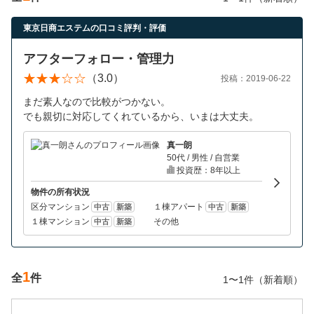
営業時間：10:00〜19:00(土日祝も営業中) 定休日：水
東京日商エステムの口コミ評判・評価
アフターフォロー・管理力
（3.0）
投稿：2019-06-22
まだ素人なので比較がつかない。
でも親切に対応してくれているから、いまは大丈夫。
真一朗
50代 / 男性 / 自営業
投資歴：8年以上
物件の所有状況
区分マンション
１棟アパート
中古
新築
中古
新築
１棟マンション
その他
中古
新築
1
全
件
1〜1件（新着順）