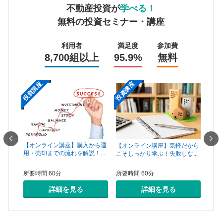
不動産投資が
学べる！
無料の投資セミナー・講座
利用者
満足度
参加費
8,700組以上
95.9%
無料
投資講座
投資講座
投資
一手は
【オンライン講座】購入から運
【オ
【オンライン講座】気軽だから
...
用・売却までの流れを解説！...
頼で
こそしっかり学ぶ！失敗しな...
所要時間 60分
所要
所要時間 60分
詳細を見る
詳細を見る