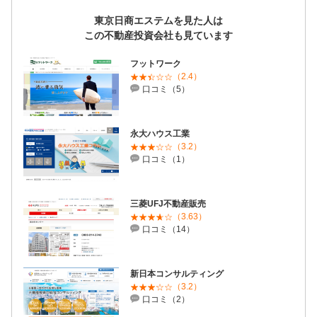
東京日商エステムを見た人は
この不動産投資会社も見ています
フットワーク
（2.4）
口コミ（5）
永大ハウス工業
（3.2）
口コミ（1）
三菱UFJ不動産販売
（3.63）
口コミ（14）
新日本コンサルティング
（3.2）
口コミ（2）