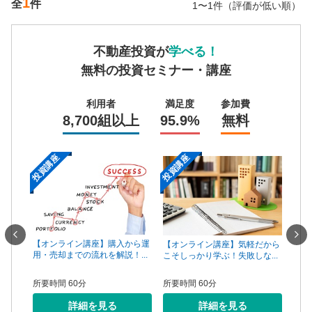
1
全
件
1〜1件（評価が低い順）
不動産投資が
学べる！
無料の投資セミナー・講座
利用者
満足度
参加費
8,700組以上
95.9%
無料
投資講座
投資講座
投資
一手は
【オンライン講座】購入から運
【オ
【オンライン講座】気軽だから
...
用・売却までの流れを解説！...
頼で
こそしっかり学ぶ！失敗しな...
所要時間 60分
所要
所要時間 60分
詳細を見る
詳細を見る