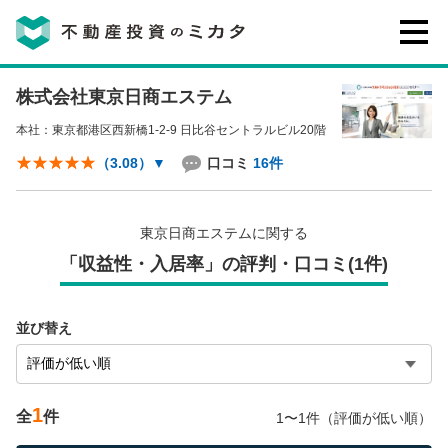
株式会社東京日商エステム
不動産投資のミカタとは
本社：東京都港区西新橋1-2-9 日比谷セントラルビル20階
講座・セミナー
口コミ
16件
（3.08）
▼
不動産投資会社の評判・口コミ
東京日商エステムに関する
「収益性・入居率」の評判・口コミ(1件)
お客様の声
並び替え
1
全
件
1〜1件（評価が低い順）
0120-146-460
ご質問・ご予約
電話する