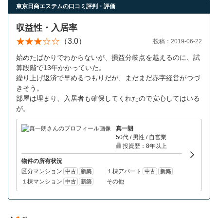
営業時間：10:00〜19:00(土日祝も営業中) 定休日：水
東京日商エステムの口コミ評判・評価
収益性・入居率
（3.0）
投稿：2019-06-22
始めたばかりでわからないが、損益分岐点を越えるのに、試
算段階で13年かかっていた。
繰り上げ返済で早めるつもりだが、まだまだ赤字経営がつづ
きそう。
部屋は埋まり、入居者も確保してくれたので安心してはいる
が。
真一朗
50代 / 男性 / 自営業
投資歴：8年以上
物件の所有状況
区分マンション
１棟アパート
中古
新築
中古
新築
１棟マンション
その他
中古
新築