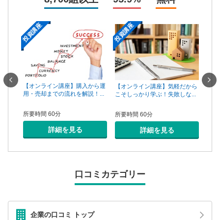
投資講座
投資講座
投資
一手は
【オンライン講座】購入から運
【オ
【オンライン講座】気軽だから
...
用・売却までの流れを解説！...
頼で
こそしっかり学ぶ！失敗しな...
所要時間 60分
所要
所要時間 60分
詳細を見る
詳細を見る
口コミカテゴリー
企業の口コミ トップ