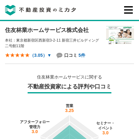
住友林業ホームサービス株式会社
不動産投資のミカタとは
本社：東京都新宿区西新宿3-2-11 新宿三井ビルディング
二号館11階
講座・セミナー
口コミ
5件
（3.05）
▼
不動産投資会社の評判・口コミ
住友林業ホームサービスに関する
不動産投資家による評判や口コミ
お客様の声
営業
3.25
アフターフォロー
セミナー・
管理力
イベント
3.0
3.0
0120-146-460
ご質問・ご予約
電話する