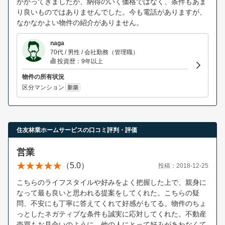
かかってきましたが、納得のいく価格ではなく、条件もあま
り良いものではありませんでした。今も電話がありますが、
なかなかよい物件の紹介がありません。
naga
70代 / 男性 / 会社勤務（管理職）
投資歴：9年以上
物件の所有状況
区分マンション
新築
住友林業ホームサービスの口コミ評判・評価
営業
（5.0）
投稿：2018-12-25
こちらのライフスタイルや好みをよく把握した上で、親身に
なって最も良いと思われる提案をしてくれた。こちらの疑
問、不安にも丁寧に答えてくれて好感がもてる。物件のちょ
っとしたネガティブな条件も誠実に応対してくれた。不動産
売買もお見合いのように、他の人にとって好みがあわなくて