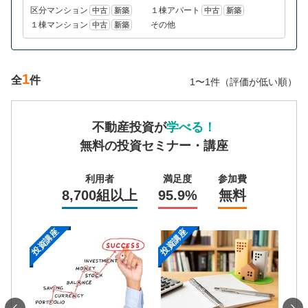
区分マンション
１棟アパート
中古
新築
中古
新築
１棟マンション
その他
中古
新築
1
全
件
1〜1件（評価が低い順）
不動産投資が
学べる！
無料の投資セミナー・講座
利用者
満足度
参加費
8,700組以上
95.9%
無料
投資講座
投資講座
投資