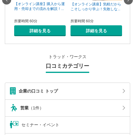
一手は
【オンライン講座】購入から運
【オ
【オンライン講座】気軽だから
...
用・売却までの流れを解説！...
頼で
こそしっかり学ぶ！失敗しな...
所要時間 60分
所要
所要時間 60分
詳細を見る
詳細を見る
トラッド・ワークス
口コミカテゴリー
企業の口コミ トップ
営業
（1件）
セミナー・イベント