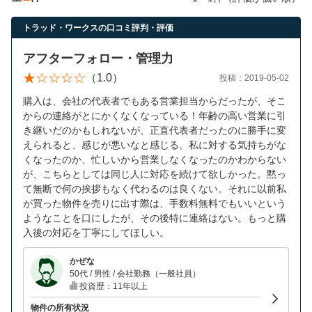
営業時間：10:00〜19:00(土日祝も営業中) 定休日：水
トラッド・ワークスの口コミ評判・評価
アフターフォロー・管理力
（1.0）
投稿：2019-05-02
購入は、会社の代表者でもある営業担当からだったが、そこ
からの連絡がとにかくなくなっている！年齢の高い営業に引
き継いだのかもしれないが、正直代表者だったのに勝手に変
えられると、感じが悪いなと感じる。私に対する気持ちがな
くなったのか、忙しいから営業しなくなったのかわからない
が、こちらとしては同じ人に対応を続けて欲しかった。黙っ
て無断で何の挨拶もなく代わるのは良くない。それに以前私
が買った物件を売りに出す際は、手数料無料でもいいという
ようなことを口にしたが、その後特に連絡はない。もっと購
入後の対応を丁寧にしてほしい。
かぜな
50代 / 男性 / 会社勤務（一般社員）
投資歴：11年以上
物件の所有状況