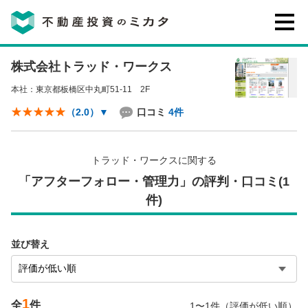
株式会社トラッド・ワークス
不動産投資のミカタとは
本社：東京都板橋区中丸町51-11 2F
講座・セミナー
口コミ
4件
（2.0）
▼
不動産投資会社の評判・口コミ
トラッド・ワークスに関する
「アフターフォロー・管理力」の評判・口コミ(1
件)
お客様の声
並び替え
0120-146-460
ご質問・ご予約
1
全
件
電話する
1〜1件（評価が低い順）