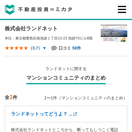
株式会社ランドネット
不動産投資のミカタとは
本社：東京都豊島区南池袋１丁目13-23 池袋YSビル8階
講座・セミナー
口コミ
58件
（3.7）
▼
不動産投資会社の評判・口コミ
ランドネットに関する
マンションコミュニティのまとめ
お客様の声
1
全
件
1〜1件（マンションコミュニティのまとめ）
ランドネットってどうよ？ ...
0120-146-460
ご質問・ご予約
株式会社ランドネットところから、断ってもしつこく電話
電話する