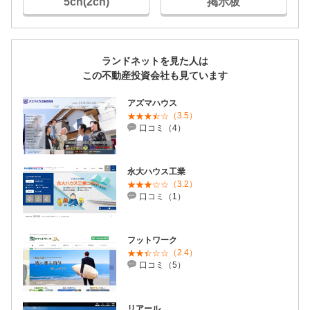
5ch(2ch)
掲示板
ランドネットを見た人は
この不動産投資会社も見ています
アズマハウス
（3.5）
口コミ（4）
永大ハウス工業
（3.2）
口コミ（1）
フットワーク
（2.4）
口コミ（5）
リアール