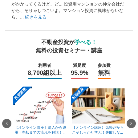
営業時間：10:00〜19:00(土日祝も営業中) 定休日：水
がかかってくるけど、ど... 投資用マンションの仲介会社だ
から、そりゃしつこいよ。マンション投資に興味がないな
ら、...
続きを見る
不動産投資が
学べる！
無料の投資セミナー・講座
利用者
満足度
参加費
8,700組以上
95.9%
無料
投資講座
投資講座
投資
一手は
【オンライン講座】購入から運
【オ
【オンライン講座】気軽だから
...
用・売却までの流れを解説！...
頼で
こそしっかり学ぶ！失敗しな...