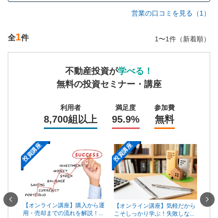
営業の口コミを見る（1）
1
全
件
1〜1件（新着順）
不動産投資が
学べる！
無料の投資セミナー・講座
利用者
満足度
参加費
8,700組以上
95.9%
無料
投資講座
投資講座
投資
一手は
【オンライン講座】購入から運
【オ
【オンライン講座】気軽だから
...
用・売却までの流れを解説！...
頼で
こそしっかり学ぶ！失敗しな...