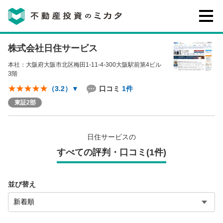
株式会社日住サービス
不動産投資のミカタとは
本社：大阪府大阪市北区梅田1-11-4-300大阪駅前第4ビル
3階
講座・セミナー
口コミ
1件
（3.2）
▼
東証2部
不動産投資会社の評判・口コミ
日住サービスの
お客様の声
すべての評判・口コミ(1件)
並び替え
0120-146-460
ご質問・ご予約
電話する