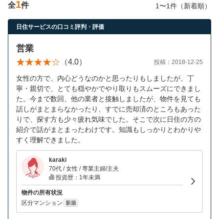
1
全
件
営業時間：10:00〜19:00(土日祝も営業中) 定休日：水
1〜1件（新着順）
日住サービスの口コミ評判・評価
営業
（4.0）
投稿：2018-12-25
女性の方で、内心どうなのかと思ったりもしましたが、丁
寧・親切で、とても穏やかでやり取りもスムーズにできまし
た。今まで数回、他の業者と接触しましたが、物件を見ても
話しがまとまらなかったり、すでに売却済のところもあった
りで、探す方も少々疲れ気味でした。そこで次に日住の方の
紹介で話がまとまったわけです。知識もしっかりとわかりや
すく理解できました。
karaki
70代 / 女性 / 専業主婦/主夫
投資歴：1年未満
物件の所有状況
区分マンション
新築