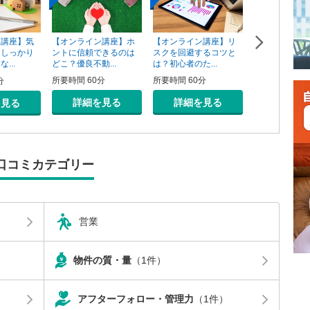
【オンライン講座】ホ
【オンライン講座】リ
ン講座】気
【オンライン
ントに信頼できるのは
スクを回避するコツと
そしっかり
資用不動産の
どこ？優良不動...
は？初心者のた...
...
売り方講座
所要時間 60分
所要時間 60分
分
所要時間 60分
詳細を見る
詳細を見る
を見る
詳細を
口コミカテゴリー
営業
物件の質・量
（1件）
アフターフォロー・管理力
（1件）