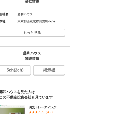
会社情報
会社名
藤和ハウス
本社
東京都西東京市田無町4-7-9
もっと見る
藤和ハウス
関連情報
5ch(2ch)
掲示板
藤和ハウスを見た人は
この不動産投資会社も見ています
明光トレーディング
（3.2）