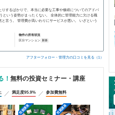
たりするばかりで、本当に必要な工事や修繕についてのアドバ
うという姿勢がまったくない。 全体的に管理能力に欠ける職
と言う。 管理費が高いわりにサービスが悪い。 いざという
物件の所有状況
区分マンション
新築
アフターフォロー・管理力の口コミを見る（1）
る！
無料の投資セミナー・講座
上
満足度
95.9%
参加費
無料
投資講座
投資講座
投資講座