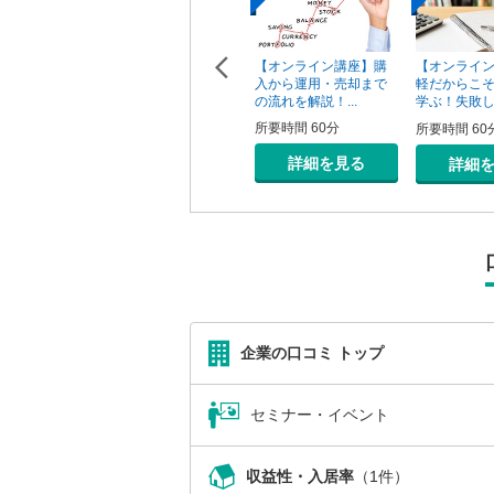
【オンライン講座】次
【オンライン講座】購
ン講座】投
【オンライ
の一手はどうすべき？
入から運用・売却まで
の売り時・
軽だからこ
投資用不動産の...
の流れを解説！...
学ぶ！失敗しな
所要時間 60分
所要時間 60分
0分
所要時間 60
詳細を見る
詳細を見る
を見る
詳細
企業の口コミ トップ
セミナー・イベント
収益性・入居率
（1件）