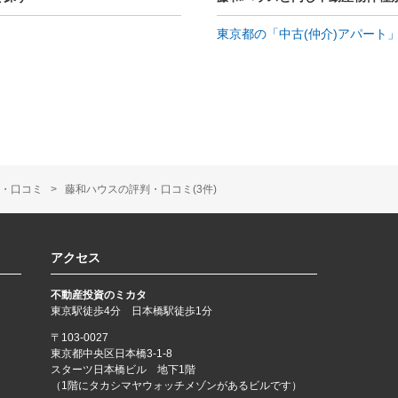
東京都の「中古(仲介)アパート
・口コミ
藤和ハウスの評判・口コミ(3件)
アクセス
不動産投資のミカタ
東京駅徒歩4分 日本橋駅徒歩1分
〒103-0027
東京都中央区日本橋3-1-8
スターツ日本橋ビル 地下1階
（1階にタカシマヤウォッチメゾンがあるビルです）