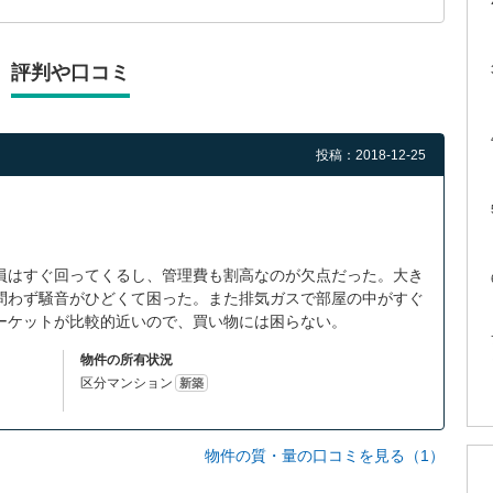
評判や口コミ
投稿：2018-12-25
員はすぐ回ってくるし、管理費も割高なのが欠点だった。大き
問わず騒音がひどくて困った。また排気ガスで部屋の中がすぐ
ーケットが比較的近いので、買い物には困らない。
物件の所有状況
区分マンション
新築
物件の質・量の口コミを見る（1）