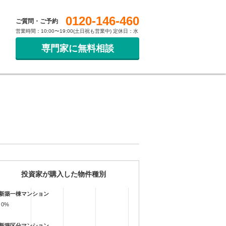
0120-146-460
ご質問・ご予約
営業時間：10:00〜19:00(土日祝も営業中) 定休日：水
専門家に無料相談
投資家が購入した物件種別
新築一棟マンション
0%
0%
新築区分マンション