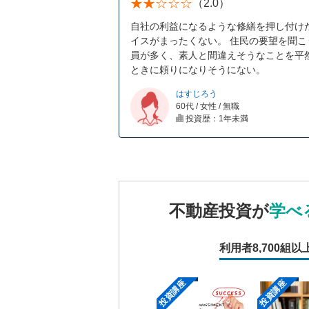
（2.0）
自社の利益になるような修繕を押し付け
イスがまったくない。 住民の要望を聞こ
員が多く、素人と間違えそうなことを平然
ときに頼りになりそうにない。
はすじろう
60代 / 女性 / 無職
投資歴：1年未満
不動産投資が
学べ
利用者
8,700組以
投資講座
投資講座
投資講座