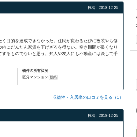
投稿：2018-12-25
たく目的を達成できなかった。住民が変わるたびに改装やら修
つ内にだんだん家賃を下げざるを得ない。空き期間が長くなり
てするものでないと思う。知人や友人にも不動産には決して手
物件の所有状況
区分マンション
新築
収益性・入居率の口コミを見る（1）
投稿：2018-12-25