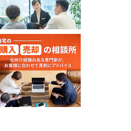
【オンライン講座】次
【オンライン講座】購
講座】投
【オンライン講
の一手はどうすべき？
入から運用・売却まで
売り時・
軽だからこそし
投資用不動産の...
の流れを解説！...
学ぶ！失敗しな..
所要時間 60分
所要時間 60分
所要時間 60分
詳細を見る
詳細を見る
見る
詳細を見