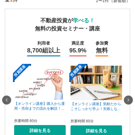
1〜1件（新着順）
不動産投資が
学べる！
無料の投資セミナー・講座
利用者
満足度
参加費
8,700組以上
95.9%
無料
投資講座
投資講座
投資
一手は
【オンライン講座】購入から運
【オ
【オンライン講座】気軽だから
...
用・売却までの流れを解説！...
頼で
こそしっかり学ぶ！失敗しな...
所要時間 60分
所要
所要時間 60分
詳細を見る
詳細を見る