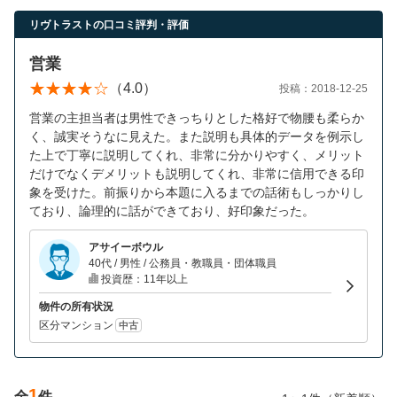
営業時間：10:00〜19:00(土日祝も営業中) 定休日：水
リヴトラストの口コミ評判・評価
営業
（4.0）
投稿：2018-12-25
営業の主担当者は男性できっちりとした格好で物腰も柔らか
く、誠実そうなに見えた。また説明も具体的データを例示し
た上で丁寧に説明してくれ、非常に分かりやすく、メリット
だけでなくデメリットも説明してくれ、非常に信用できる印
象を受けた。前振りから本題に入るまでの話術もしっかりし
ており、論理的に話ができており、好印象だった。
アサイーボウル
40代 / 男性 / 公務員・教職員・団体職員
投資歴：11年以上
物件の所有状況
区分マンション
中古
1
全
件