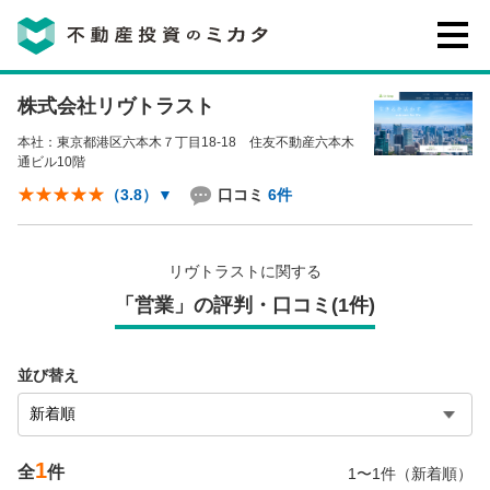
株式会社リヴトラスト
不動産投資のミカタとは
本社：東京都港区六本木７丁目18-18 住友不動産六本木
通ビル10階
講座・セミナー
口コミ
6件
（3.8）
▼
不動産投資会社の評判・口コミ
リヴトラストに関する
「営業」の評判・口コミ(1件)
お客様の声
並び替え
1
0120-146-460
全
件
1〜1件（新着順）
ご質問・ご予約
電話する