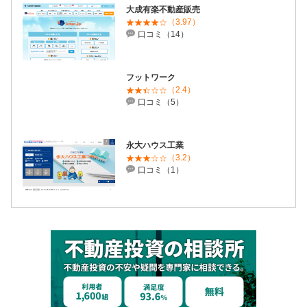
大成有楽不動産販売
（3.97）
口コミ（14）
フットワーク
（2.4）
口コミ（5）
永大ハウス工業
（3.2）
口コミ（1）