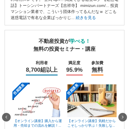
話】トーシンパートナーズ【吉祥寺】 mimizun.com/... 投資
マンション業者で、こういう団体作ってるんだなｗ どこも
迷惑電話で有名な企業ばっかりじ...
続きを見る
不動産投資が
学べる！
無料の投資セミナー・講座
利用者
満足度
参加費
8,700組以上
95.9%
無料
投資講座
投資講座
投資
一手は
【オンライン講座】購入から運
【オ
【オンライン講座】気軽だから
...
用・売却までの流れを解説！...
頼で
こそしっかり学ぶ！失敗しな...