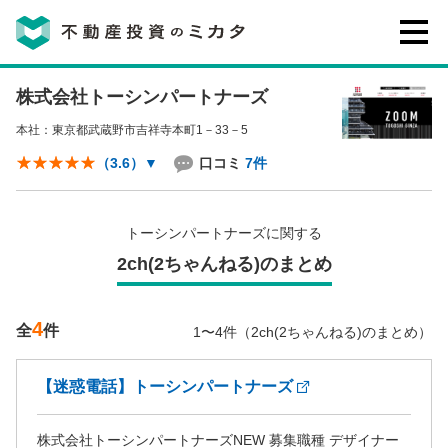
株式会社トーシンパートナーズ
不動産投資のミカタとは
本社：東京都武蔵野市吉祥寺本町1－33－5
講座・セミナー
口コミ
7件
（3.6）
▼
不動産投資会社の評判・口コミ
トーシンパートナーズに関する
2ch(2ちゃんねる)のまとめ
お客様の声
4
全
件
1〜4件（2ch(2ちゃんねる)のまとめ）
【迷惑電話】トーシンパートナーズ
0120-146-460
ご質問・ご予約
株式会社トーシンパートナーズNEW 募集職種 デザイナー
電話する