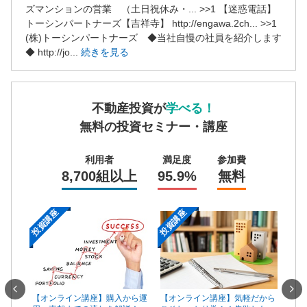
営業時間：10:00〜19:00(土日祝も営業中) 定休日：水
ズマンションの営業 （土日祝休み・... >>1 【迷惑電話】
トーシンパートナーズ【吉祥寺】 http://engawa.2ch... >>1
(株)トーシンパートナーズ ◆当社自慢の社員を紹介します
◆ http://jo...
続きを見る
不動産投資が
学べる！
無料の投資セミナー・講座
利用者
満足度
参加費
8,700組以上
95.9%
無料
投資講座
投資講座
投資
一手は
【オンライン講座】購入から運
【オ
【オンライン講座】気軽だから