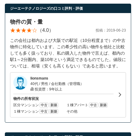
営業時間：10:00〜19:00(土日祝も営業中) 定休日：水
ジーエーテクノロジーズの口コミ評判・評価
物件の質・量
（4.0）
投稿：2019-06-23
この会社は都内および大阪での駅近（10分程度まで）の中古
物件に特化しています。この希少性の高い物件を他社と比較
しても多く扱っており、私の購入した物件で言えば、都内の
駅1～2分圏内、築10年という満足できるものでした。値段に
ついては、相場（安くも高くもない）であると思います。
lionsmans
40代 / 男性 / 会社勤務（管理職）
投資歴：9年以上
物件の所有状況
区分マンション
１棟アパート
中古
新築
中古
新築
１棟マンション
その他
中古
新築