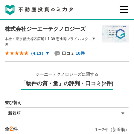
株式会社ジーエーテクノロジーズ
不動産投資のミカタとは
本社：東京都渋谷区広尾1-1-39 恵比寿プライムスクエア
8F
講座・セミナー
口コミ
10件
（4.13）
▼
不動産投資会社の評判・口コミ
ジーエーテクノロジーズに関する
「物件の質・量」の評判・口コミ(2件)
お客様の声
並び替え
2
0120-146-460
全
件
1〜2件（新着順）
ご質問・ご予約
電話する