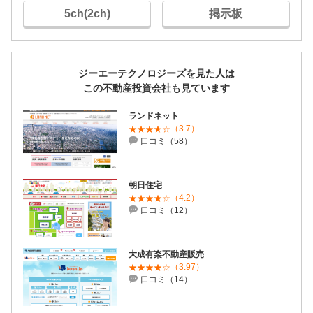
5ch(2ch)
掲示板
ジーエーテクノロジーズを見た人は
この不動産投資会社も見ています
ランドネット
（3.7）
口コミ（58）
朝日住宅
（4.2）
口コミ（12）
大成有楽不動産販売
（3.97）
口コミ（14）