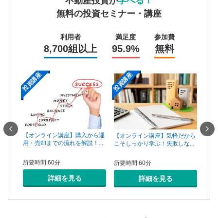
不動産投資が
学べる！
無料の投資セミナー・講座
利用者
満足度
参加費
8,700組以上
95.9%
無料
投資講座
投資講座
投資
一手は
【オンライン講座】購入から運
【オ
【オンライン講座】気軽だから
...
用・売却までの流れを解説！...
頼で
こそしっかり学ぶ！失敗しな...
所要時間 60分
所要
所要時間 60分
詳細を見る
詳細を見る