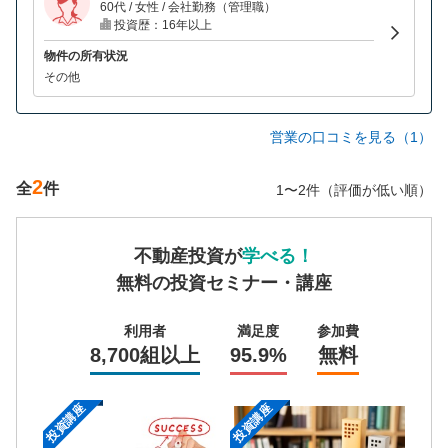
60代 / 女性 / 会社勤務（管理職）
投資歴：16年以上
物件の所有状況
その他
営業の口コミを見る（1）
2
全
件
1〜2件（評価が低い順）
不動産投資が
学べる！
無料の投資セミナー・講座
利用者
満足度
参加費
8,700組以上
95.9%
無料
投資講座
投資講座
投資