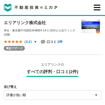
エリアリンク株式会社
不動産投資のミカタとは
本社：東京都千代田区外神田4-14-1 UDXビル北ウィング
20階
講座・セミナー
口コミ
2件
（3.2）
▼
東証マザーズ
不動産投資会社の評判・口コミ
エリアリンクの
お客様の声
すべての評判・口コミ(2件)
並び替え
0120-146-460
ご質問・ご予約
電話する