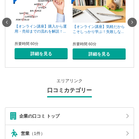
一手は
【オンライン講座】購入から運
【オ
【オンライン講座】気軽だから
...
用・売却までの流れを解説！...
頼で
こそしっかり学ぶ！失敗しな...
所要時間 60分
所要
所要時間 60分
詳細を見る
詳細を見る
エリアリンク
口コミカテゴリー
企業の口コミ トップ
営業
（1件）