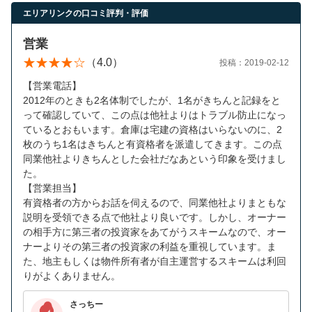
エリアリンクの口コミ評判・評価
営業
（4.0）
投稿：2019-02-12
【営業電話】
2012年のときも2名体制でしたが、1名がきちんと記録をと
って確認していて、この点は他社よりはトラブル防止になっ
ているとおもいます。倉庫は宅建の資格はいらないのに、2
枚のうち1名はきちんと有資格者を派遣してきます。この点
同業他社よりきちんとした会社だなあという印象を受けまし
た。
【営業担当】
有資格者の方からお話を伺えるので、同業他社よりまともな
説明を受領できる点で他社より良いです。しかし、オーナー
の相手方に第三者の投資家をあてがうスキームなので、オー
ナーよりその第三者の投資家の利益を重視しています。ま
た、地主もしくは物件所有者が自主運営するスキームは利回
りがよくありません。
さっちー