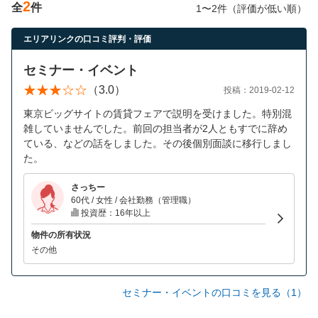
2
全
件
営業時間：10:00〜19:00(土日祝も営業中) 定休日：水
1〜2件（評価が低い順）
エリアリンクの口コミ評判・評価
セミナー・イベント
（3.0）
投稿：2019-02-12
東京ビッグサイトの賃貸フェアで説明を受けました。特別混
雑していませんでした。前回の担当者が2人ともすでに辞め
ている、などの話をしました。その後個別面談に移行しまし
た。
さっちー
60代 / 女性 / 会社勤務（管理職）
投資歴：16年以上
物件の所有状況
その他
セミナー・イベントの口コミを見る（1）