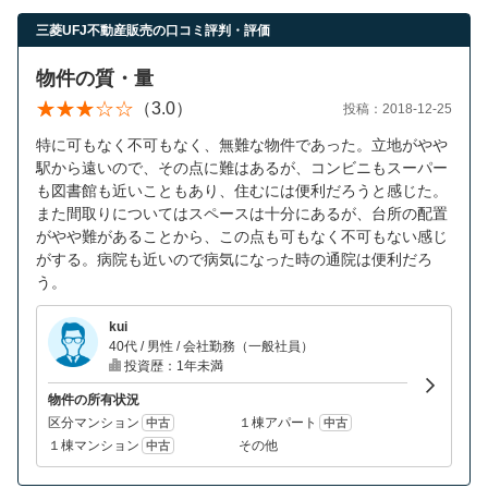
営業時間：10:00〜19:00(土日祝も営業中) 定休日：水
三菱UFJ不動産販売の口コミ評判・評価
物件の質・量
（3.0）
投稿：2018-12-25
特に可もなく不可もなく、無難な物件であった。立地がやや
駅から遠いので、その点に難はあるが、コンビニもスーパー
も図書館も近いこともあり、住むには便利だろうと感じた。
また間取りについてはスペースは十分にあるが、台所の配置
がやや難があることから、この点も可もなく不可もない感じ
がする。病院も近いので病気になった時の通院は便利だろ
う。
kui
40代 / 男性 / 会社勤務（一般社員）
投資歴：1年未満
物件の所有状況
区分マンション
１棟アパート
中古
中古
１棟マンション
その他
中古