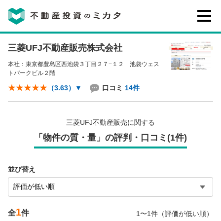
三菱UFJ不動産販売株式会社
不動産投資のミカタとは
本社：東京都豊島区西池袋３丁目２７−１２ 池袋ウェス
トパークビル２階
講座・セミナー
口コミ
14件
（3.63）
▼
不動産投資会社の評判・口コミ
三菱UFJ不動産販売に関する
「物件の質・量」の評判・口コミ(1件)
お客様の声
並び替え
1
0120-146-460
全
件
1〜1件（評価が低い順）
ご質問・ご予約
電話する