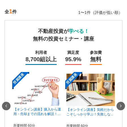
1
全
件
1〜1件（評価が低い順）
不動産投資が
学べる！
無料の投資セミナー・講座
利用者
満足度
参加費
8,700組以上
95.9%
無料
投資講座
投資講座
投資
一手は
【オンライン講座】購入から運
【オ
【オンライン講座】気軽だから
...
用・売却までの流れを解説！...
頼で
こそしっかり学ぶ！失敗しな...
所要時間 60分
所要
所要時間 60分