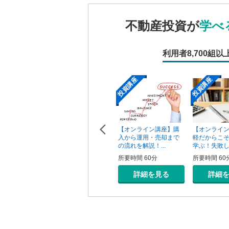
不動産投資が
学べ
利用者
8,700組以
投資講座
投資講座
投資講座
【オンライン講座】次
【オンライン講座】購
ン講座】投
【オンライ
の一手はどうすべき？
入から運用・売却まで
の売り時・
軽だからこ
投資用不動産の...
の流れを解説！...
学ぶ！失敗しな
所要時間 60分
所要時間 60分
0分
所要時間 60
詳細を見る
詳細を見る
を見る
詳細