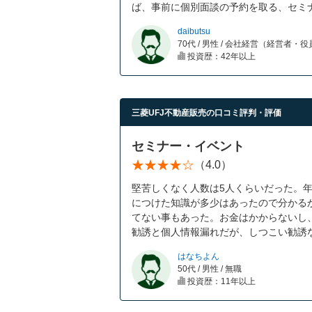
ば、事前に個別面談の予約を取る、セミ
daibutsu
70代 / 男性 / 会社経営（経営者・
投資歴：42年以上
三菱UFJ不動産販売の口コミ評判・評価
セミナー・イベント
（4.0）
堅苦しくなく人数は5人くらいだった。
につけた知識が多少はあったので分かる
てない事もあった。お金はかからないし
勧誘と個人情報漏れだが、しつこい勧誘
はなちよん
50代 / 男性 / 無職
投資歴：11年以上