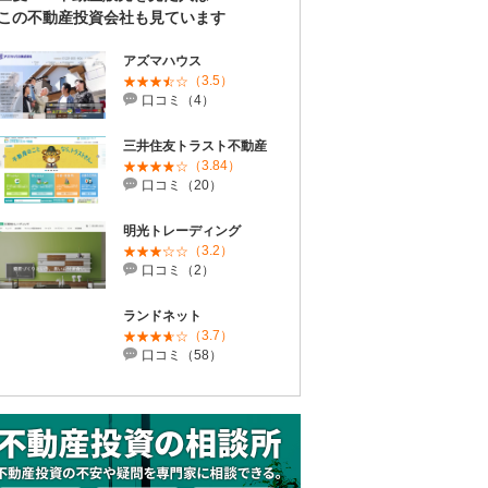
この不動産投資会社も見ています
アズマハウス
（3.5）
口コミ（4）
三井住友トラスト不動産
（3.84）
口コミ（20）
明光トレーディング
（3.2）
口コミ（2）
ランドネット
（3.7）
口コミ（58）