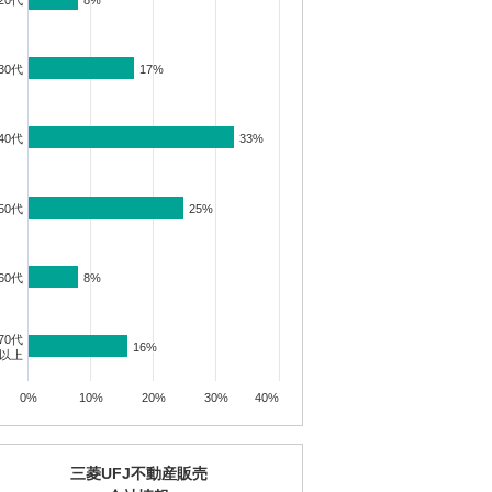
20代
8%
8%
30代
17%
17%
40代
33%
33%
50代
25%
25%
60代
8%
8%
70代
16%
16%
以上
0%
10%
20%
30%
40%
三菱UFJ不動産販売