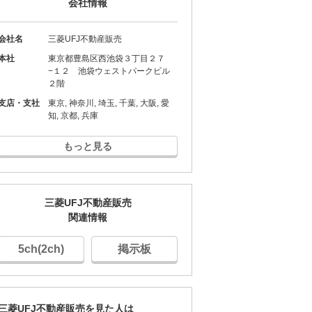
会社情報
会社名
三菱UFJ不動産販売
本社
東京都豊島区西池袋３丁目２７
−１２ 池袋ウェストパークビル
２階
支店・支社
東京, 神奈川, 埼玉, 千葉, 大阪, 愛
知, 京都, 兵庫
もっと見る
三菱UFJ不動産販売
関連情報
5ch(2ch)
掲示板
三菱UFJ不動産販売を見た人は