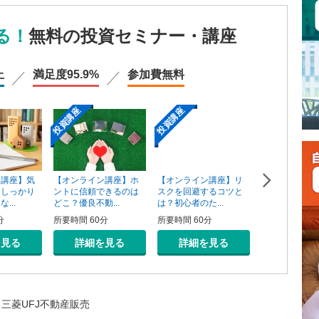
る！
無料の投資セミナー・講座
上
満足度
95.9%
参加費
無料
投資講座
投資講座
投資講座
【オンライン講座】ホ
ン講座】気
【オンライン講座】リ
【オンライン
ントに信頼できるのは
そしっかり
スクを回避するコツと
資用不動産の
どこ？優良不動...
...
は？初心者のた...
売り方講座
所要時間 60分
分
所要時間 60分
所要時間 60分
詳細を見る
を見る
詳細を見る
詳細を
三菱UFJ不動産販売