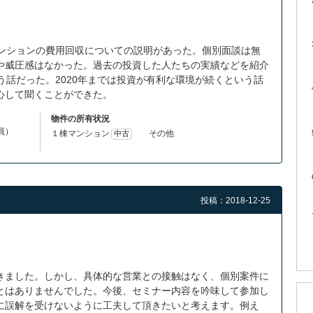
マンションの費用回収についての説明があった。個別面談は無
や威圧感はなかった。過去の投資した人たちの実績などを紹介
う話だった。2020年までは投資が有利な環境が続くという話
心して聞くことができた。
物件の所有状況
役員）
１棟マンション
その他
中古
投稿：2018-12-25
きました。しかし、具体的な営業との接触はなく、個別案件に
とはありませんでした。今後、セミナー内容を吟味して参加し
に誤解を受けないように工夫して頂きたいと考えます。例え