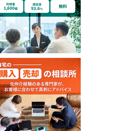
投資講座
投資講座
投資講座
講座】投
【オンライン講座】次
【オンライン講座】購
【オンライン講
売り時・
の一手はどうすべき？
入から運用・売却まで
軽だからこそし
投資用不動産の...
の流れを解説！...
学ぶ！失敗しな..
所要時間 60分
所要時間 60分
所要時間 60分
見る
詳細を見る
詳細を見る
詳細を見