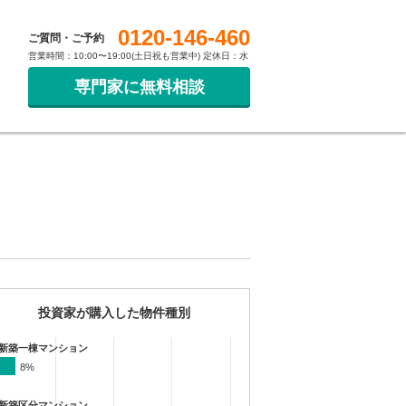
0120-146-460
ご質問・ご予約
営業時間：10:00〜19:00(土日祝も営業中) 定休日：水
専門家に無料相談
投資家が購入した物件種別
新築一棟マンション
8%
8%
新築区分マンション