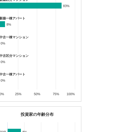
83%
83%
新築一棟アパート
8%
8%
中古一棟マンション
0%
0%
中古区分マンション
0%
0%
中古一棟アパート
0%
0%
0%
25%
50%
75%
100%
投資家の年齢分布