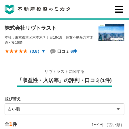
株式会社リヴトラスト
不動産投資のミカタとは
本社：東京都港区六本木７丁目18-18 住友不動産六本木
通ビル10階
講座・セミナー
口コミ
6件
（3.8）
▼
不動産投資会社の評判・口コミ
リヴトラストに関する
「収益性・入居率」の評判・口コミ(1件)
お客様の声
並び替え
1
0120-146-460
全
件
1〜1件（古い順）
ご質問・ご予約
電話する