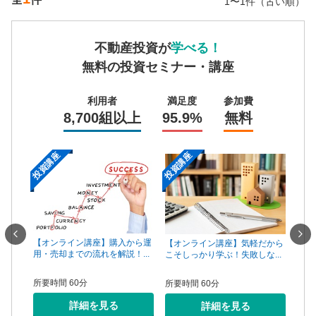
1〜1件（古い順）
不動産投資が
学べる！
無料の投資セミナー・講座
利用者
満足度
参加費
8,700組以上
95.9%
無料
投資講座
投資講座
投資
一手は
【オンライン講座】購入から運
【オ
【オンライン講座】気軽だから
...
用・売却までの流れを解説！...
頼で
こそしっかり学ぶ！失敗しな...
所要時間 60分
所要
所要時間 60分
詳細を見る
詳細を見る