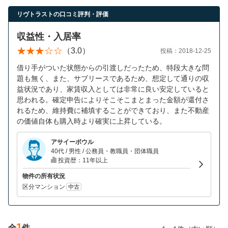
営業時間：10:00〜19:00(土日祝も営業中) 定休日：水
リヴトラストの口コミ評判・評価
収益性・入居率
（3.0）
投稿：2018-12-25
借り手がついた状態からの引渡しだったため、特段大きな問
題も無く、また、サブリースであるため、想定して通りの収
益状況であり、家賃収入としては非常に良い安定していると
思われる。確定申告によりそこそこまとまった金額が還付さ
れるため、維持費に補填することができており、また不動産
の価値自体も購入時より確実に上昇している。
アサイーボウル
40代 / 男性 / 公務員・教職員・団体職員
投資歴：11年以上
物件の所有状況
区分マンション
中古
1
全
件