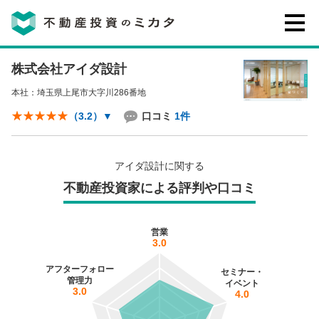
株式会社アイダ設計
不動産投資のミカタとは
本社：埼玉県上尾市大字川286番地
講座・セミナー
口コミ
1件
（3.2）
▼
不動産投資会社の評判・口コミ
アイダ設計に関する
不動産投資家による評判や口コミ
お客様の声
営業
3.0
アフターフォロー
セミナー・
管理力
イベント
3.0
4.0
0120-146-460
ご質問・ご予約
電話する