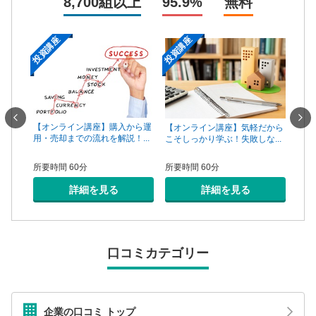
8,700組以上
95.9%
無料
投資講座
投資講座
投資
一手は
【オンライン講座】購入から運
【オ
【オンライン講座】気軽だから
...
用・売却までの流れを解説！...
頼で
こそしっかり学ぶ！失敗しな...
所要時間 60分
所要
所要時間 60分
詳細を見る
詳細を見る
口コミカテゴリー
企業の口コミ トップ