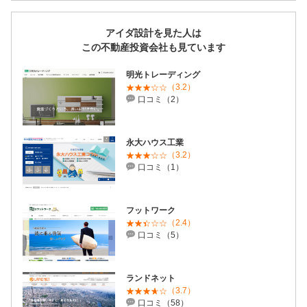
アイダ設計を見た人は
この不動産投資会社も見ています
明光トレーディング
（3.2）
口コミ（2）
永大ハウス工業
（3.2）
口コミ（1）
フットワーク
（2.4）
口コミ（5）
ランドネット
（3.7）
口コミ（58）