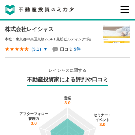
株式会社レイシャス
不動産投資のミカタとは
本社：東京都中央区京橋2-14-1 兼松ビルディング5階
講座・セミナー
口コミ
5件
（3.1）
▼
不動産投資会社の評判・口コミ
レイシャスに関する
不動産投資家による評判や口コミ
お客様の声
営業
3.0
アフターフォロー
セミナー・
管理力
イベント
3.0
3.0
0120-146-460
ご質問・ご予約
電話する