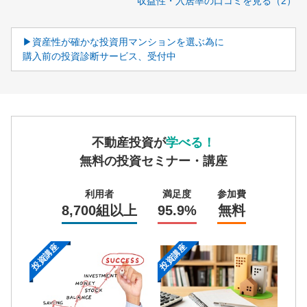
収益性・入居率の口コミを見る（2）
▶資産性が確かな投資用マンションを選ぶ為に
購入前の投資診断サービス、受付中
不動産投資が
学べる！
無料の投資セミナー・講座
利用者
満足度
参加費
8,700組以上
95.9%
無料
投資講座
投資講座
投資