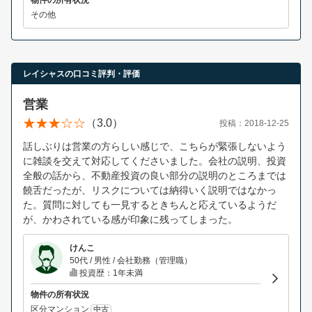
その他
レイシャスの口コミ評判・評価
営業
（3.0）
投稿：2018-12-25
話しぶりは営業の方らしい感じで、こちらが緊張しないよう
に雑談を交えて対応してくださいました。会社の説明、投資
全般の話から、不動産投資の良い部分の説明のところまでは
饒舌だったが、リスクについては納得いく説明ではなかっ
た。質問に対しても一見するときちんと応えているようだ
が、かわされている感が印象に残ってしまった。
けんこ
50代 / 男性 / 会社勤務（管理職）
投資歴：1年未満
物件の所有状況
区分マンション
中古