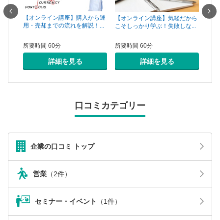
一手は
【オンライン講座】購入から運
【オ
【オンライン講座】気軽だから
...
用・売却までの流れを解説！...
頼で
こそしっかり学ぶ！失敗しな...
所要時間 60分
所要
所要時間 60分
詳細を見る
詳細を見る
口コミカテゴリー
企業の口コミ トップ
営業
（2件）
セミナー・イベント
（1件）