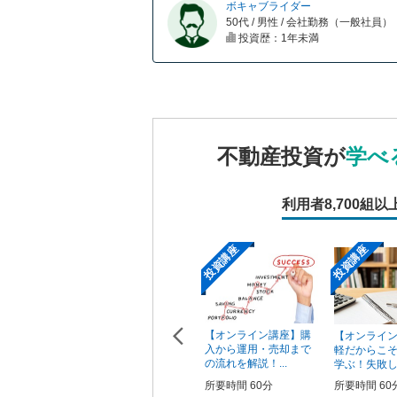
ボキャブライダー
50代 / 男性 / 会社勤務（一般社員）
投資歴：1年未満
不動産投資が
学べ
利用者
8,700組以
投資講座
投資講座
投資講座
【オンライン講座】次
【オンライン講座】購
ン講座】投
【オンライ
の一手はどうすべき？
入から運用・売却まで
の売り時・
軽だからこ
投資用不動産の...
の流れを解説！...
学ぶ！失敗しな
所要時間 60分
所要時間 60分
0分
所要時間 60