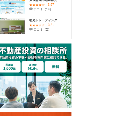
大成有楽不動産販売
（3.97）
口コミ（14）
明光トレーディング
（3.2）
口コミ（2）