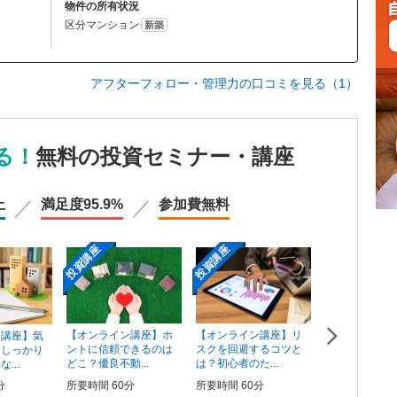
物件の所有状況
区分マンション
新築
アフターフォロー・管理力の口コミを見る（1）
る！
無料の投資セミナー・講座
上
満足度
95.9%
参加費
無料
投資講座
投資講座
投資講座
【オンライン講座】ホ
【オンライン講座】リ
ン講座】気
【オンライン
ントに信頼できるのは
スクを回避するコツと
そしっかり
資用不動産の
どこ？優良不動...
は？初心者のた...
...
売り方講座
所要時間 60分
所要時間 60分
分
所要時間 60分