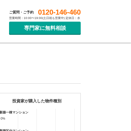
0120-146-460
ご質問・ご予約
営業時間：10:00〜19:00(土日祝も営業中) 定休日：水
専門家に無料相談
投資家が購入した物件種別
新築一棟マンション
0%
0%
新築区分マンション