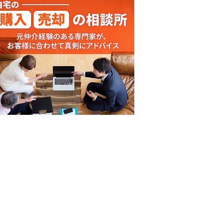
投資講座
投資講座
投資講座
【オンライン講座】次
【オンライン講座】購
講座】投
【オンライン講
の一手はどうすべき？
入から運用・売却まで
売り時・
軽だからこそし
投資用不動産の...
の流れを解説！...
学ぶ！失敗しな..
所要時間 60分
所要時間 60分
所要時間 60分