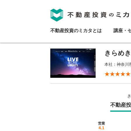
不動産投資のミカタとは
講座・
きらめき
本社：神奈川
不動産
営業
4.1