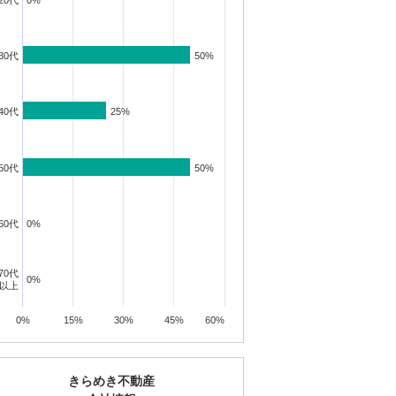
20代
0%
0%
30代
50%
50%
40代
25%
25%
50代
50%
50%
60代
0%
0%
70代
0%
0%
以上
0%
15%
30%
45%
60%
きらめき不動産