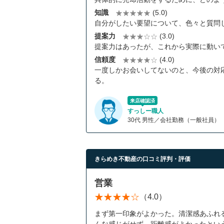
知識
(5.0)
自分がしたい要望について、色々と質問
提案力
(3.0)
提案力はあったが、これから実際に動い
信頼度
(4.0)
一度しかお会いしてないのと、今後の対
る。
来店確認済
すっしー職人
30代 男性／会社勤務（一般社員）
きらめき不動産の口コミ評判・評価
営業
（4.0）
まず第一印象がよかった。清潔感あふれ
んな感じがせず、距離感がよかったとい