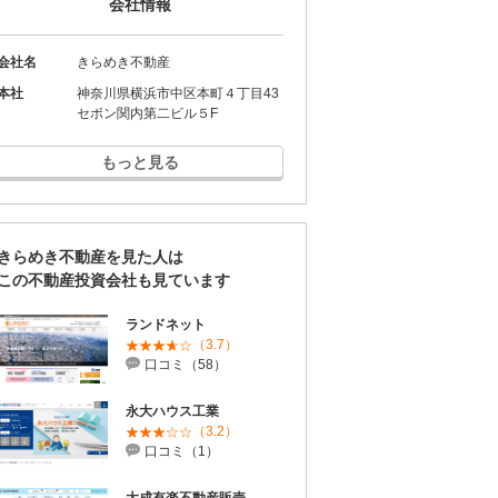
会社情報
会社名
きらめき不動産
本社
神奈川県横浜市中区本町４丁目43
セボン関内第二ビル５F
もっと見る
きらめき不動産を見た人は
この不動産投資会社も見ています
ランドネット
（3.7）
口コミ（58）
永大ハウス工業
（3.2）
口コミ（1）