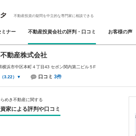
不動産投資の疑問を中立的な専門家に相談できる
セミナー
不動産投資会社の評判・口コミ
お客様の声
不動産株式会社
県横浜市中区本町４丁目43 セボン関内第二ビル５F
口コミ
3件
（3.22）
▼
きらめき不動産に関する
投資家による評判や口コミ