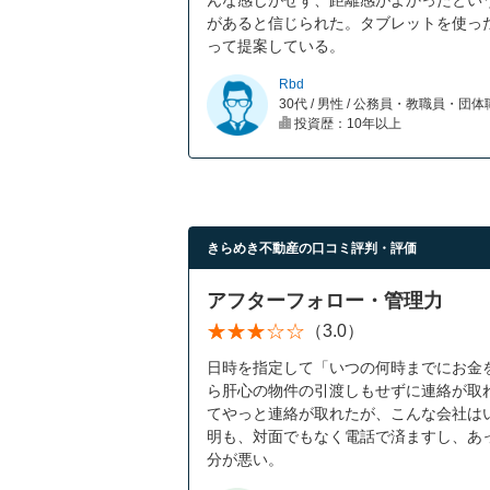
があると信じられた。タブレットを使っ
って提案している。
Rbd
30代 / 男性 / 公務員・教職員・団
投資歴：10年以上
きらめき不動産の口コミ評判・評価
アフターフォロー・管理力
（3.0）
日時を指定して「いつの何時までにお金
ら肝心の物件の引渡しもせずに連絡が取
てやっと連絡が取れたが、こんな会社は
明も、対面でもなく電話で済ますし、あ
分が悪い。