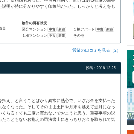
た説明が特に分かりやすく印象的だった。しっかりと考えをも
物件の所有状況
体職員
区分マンション
１棟アパート
中古
新築
中古
新築
１棟マンション
その他
中古
新築
営業の口コミを見る（2）
投稿：2018-12-25
を払え」と言うことばかり異常に熱心で、いざお金を支払った
れなくなった。そしてそのまま土日や月末を越えて翌月になっ
いくら安くても二度と買わないでおこうと思う。重要事項の説
ったこともないお抱えの司法書士にきっちりお金を取られて気