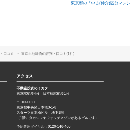
東京都の「中古(仲介)区分マン
・口コミ
東京土地建物の評判・口コミ(1件)
アクセス
不動産投資のミカタ
東京駅徒歩4分 日本橋駅徒歩1分
〒103-0027
東京都中央区日本橋3-1-8
スターツ日本橋ビル 地下1階
（1階にタカシマヤウォッチメゾンがあるビルです）
予約専用ダイヤル：
0120-146-460