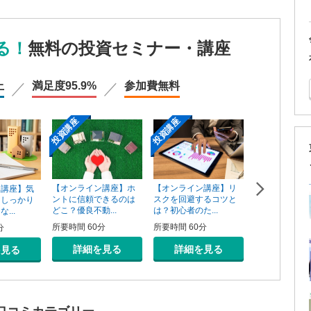
る！
無料の投資セミナー・講座
上
満足度
95.9%
参加費
無料
投資講座
投資講座
投資講座
【オンライン講座】ホ
【オンライン講座】リ
ン講座】気
【オンライン
ントに信頼できるのは
スクを回避するコツと
そしっかり
資用不動産の
どこ？優良不動...
は？初心者のた...
...
売り方講座
所要時間 60分
所要時間 60分
分
所要時間 60分
詳細を見る
詳細を見る
を見る
詳細を