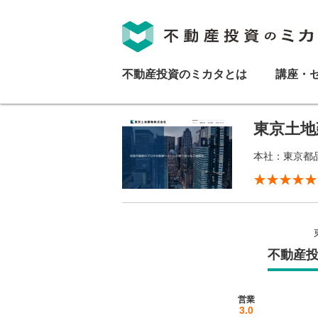
不動産投資のミカタとは
講座・
東京土地
本社：東京都品川
不動産
営業
3.0