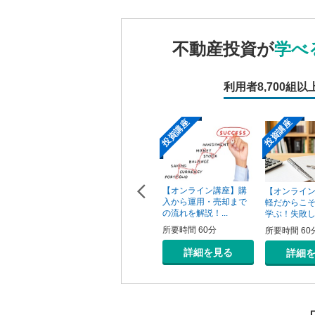
不動産投資が
学べ
利用者
8,700組以
投資講座
投資講座
投資講座
【オンライン講座】次
【オンライン講座】購
ン講座】投
【オンライ
の一手はどうすべき？
入から運用・売却まで
の売り時・
軽だからこ
投資用不動産の...
の流れを解説！...
学ぶ！失敗しな
所要時間 60分
所要時間 60分
0分
所要時間 60
詳細を見る
詳細を見る
を見る
詳細