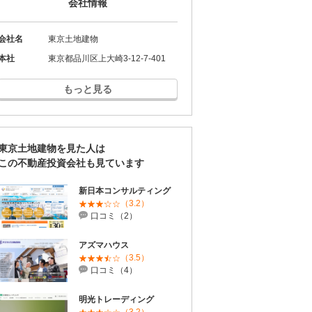
会社情報
会社名
東京土地建物
本社
東京都品川区上大崎3-12-7-401
もっと見る
投資講座
投資講座
投資講座
東京土地建物を見た人は
この不動産投資会社も見ています
【オンライン講座】次
【オンライン講座】購
講座】投
【オンライン講
新日本コンサルティング
の一手はどうすべき？
入から運用・売却まで
売り時・
軽だからこそし
（3.2）
投資用不動産の...
の流れを解説！...
学ぶ！失敗しな..
口コミ（2）
所要時間 60分
所要時間 60分
所要時間 60分
アズマハウス
詳細を見る
詳細を見る
見る
詳細を見
（3.5）
口コミ（4）
明光トレーディング