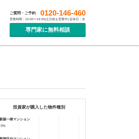
0120-146-460
ご質問・ご予約
営業時間：10:00〜19:00(土日祝も営業中) 定休日：水
専門家に無料相談
投資家が購入した物件種別
新築一棟マンション
0%
0%
新築区分マンション