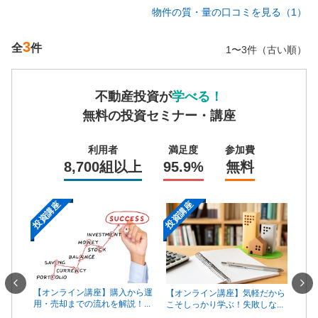
物件の質・量の口コミを見る（1）
3
全
件
1〜3件（古い順）
不動産投資が
学べる！
無料の投資セミナー・講座
利用者
満足度
参加費
8,700組以上
95.9%
無料
投資講座
投資講座
投資
一手は
【オンライン講座】購入から運
【オ
【オンライン講座】気軽だから
...
用・売却までの流れを解説！...
頼で
こそしっかり学ぶ！失敗しな...