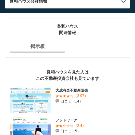
良和ハウス
会社情報
良和ハウス
関連情報
掲示板
良和ハウスを見た人は
この不動産投資会社も見ています
大成有楽不動産販売
（3.97）
口コミ（14）
フットワーク
（2.4）
口コミ（5）