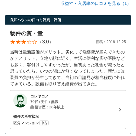
収益性・入居率の口コミを見る（1）
良和ハウスの口コミ評判・評価
物件の質・量
（3.0）
投稿：2018-12-25
当時は最新設備がメリット。劣化して修繕費が嵩んできたの
がデメリット。立地が駅に近く、生活に便利な店や医院など
も多く、客付けしやすかったが、当初あった礼金が減ったと
思っていたら、いつの間にか無くなってしまった。新たに改
装費の負担が発生してきて、当初の目論見が相当程度に外れ
てきている。設備も取り替え経費が出てきた。
コレヤコノ
70代 / 男性 / 無職
投資歴：28年以上
物件の所有状況
区分マンション
中古