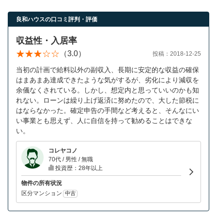
良和ハウスの口コミ評判・評価
収益性・入居率
（3.0）
投稿：2018-12-25
当初の計画で給料以外の副収入、長期に安定的な収益の確保
はまあまあ達成できたような気がするが、劣化により減収を
余儀なくされている。しかし、想定内と思っていいのかも知
れない。ローンは繰り上げ返済に努めたので、大した節税に
はならなかった。確定申告の手間など考えると、そんなにい
い事業とも思えず、人に自信を持って勧めることはできな
い。
コレヤコノ
70代 / 男性 / 無職
投資歴：28年以上
物件の所有状況
区分マンション
中古