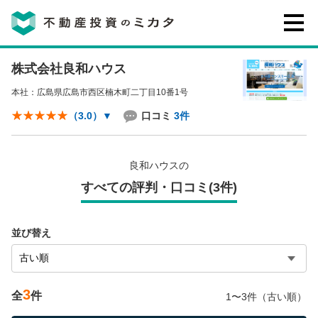
株式会社良和ハウス
不動産投資のミカタとは
本社：広島県広島市西区楠木町二丁目10番1号
講座・セミナー
口コミ
3件
（3.0）
▼
不動産投資会社の評判・口コミ
良和ハウスの
すべての評判・口コミ(3件)
お客様の声
並び替え
3
全
件
1〜3件（古い順）
0120-146-460
ご質問・ご予約
電話する