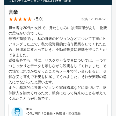
プロパティエージェントの口コミ評判・評価
営業
（5.0）
投稿：2019-07-20
担当者は20代の女性で、身だしなみには清潔感があり、物腰
の柔らかい方でした。
最初の商談では、私の将来のビジョンなどについて丁寧にヒ
アリングした上で、私の投資目的に沿う提案をしてくれたた
め、好印象に変わっていき、不動産投資に興味を持つことが
できました。
質疑応答でも、特に、リスクや不安要素については、一つず
つしっかりとデータも示しながら説明をしてくれました。そ
の場では気づかなかったこともメールで問い合わせると、明
解な受け答えで不安を払拭してくれました。それが実際の購
入につながったと思います。
また、基本的に将来ビジョンや家族構成などに基づいて、物
件購入を勧めくれるため、親身になって将来のことを考えて
くれたことも好印象です。
エス
40代 / 男性 / 公務員・教職員・団体職員