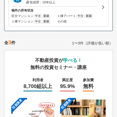
投資歴：10年以上
物件の所有状況
区分マンション
１棟アパート
中古
新築
中古
新築
１棟マンション
その他
中古
新築
3
全
件
1〜3件（評価が低い順）
不動産投資が
学べる！
無料の投資セミナー・講座
利用者
満足度
参加費
8,700組以上
95.9%
無料
投資講座
投資講座
投資