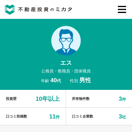
不動産投資のミカタとは
講座・セミナー
エス
不動産投資会社の評判・口コミ
公務員・教職員・団体職員
40
男性
年齢
代
性別
お客様の声
10年以上
3
投資歴
所有物件数
件
11
3
口コミ投稿数
口コミ企業数
件
社
0120-146-460
ご質問・ご予約
電話する