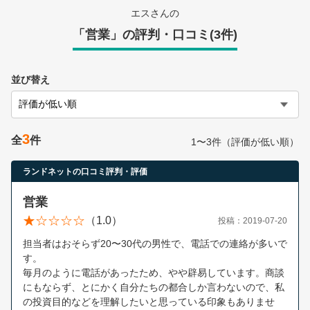
営業時間：10:00〜19:00(土日祝も営業中) 定休日：水
エスさんの
「営業」の評判・口コミ(3件)
並び替え
3
全
件
1〜3件（評価が低い順）
ランドネットの口コミ評判・評価
営業
（1.0）
投稿：2019-07-20
担当者はおそらず20〜30代の男性で、電話での連絡が多いで
す。
毎月のように電話があったため、やや辟易しています。商談
にもならず、とにかく自分たちの都合しか言わないので、私
の投資目的などを理解したいと思っている印象もありませ