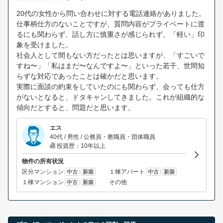
20代の女性から問い合わせに対する電話連絡がありました。
仕事柄仕方のないことですが、質問内容がプライベートに渡
るにも関わらず、話し方に慎重さが感じられず、「軽い」印
象を受けました。
社会人として間もない方だったとは思いますが、「すごいで
すね〜」「私はまだ〜なんですよ〜」といった若干、世間知
らずな対応であったことは確かだと思います。
実際に面談の約束をしていたのにも関わらず、会っても仕方
がないとなると、ドタキャンしてきました。これが組織的な
傾向だとすると、問題だと思います。
エス
40代 / 男性 / 公務員・教職員・団体職員
投資歴：10年以上
物件の所有状況
区分マンション
１棟アパート
中古
新築
中古
新築
１棟マンション
その他
中古
新築