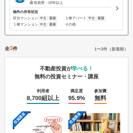
投資歴：10年以上
物件の所有状況
区分マンション
１棟アパート
中古
新築
中古
新築
１棟マンション
その他
中古
新築
3
全
件
1〜3件（新着順）
不動産投資が
学べる！
無料の投資セミナー・講座
利用者
満足度
参加費
8,700組以上
95.9%
無料
投資講座
投資講座
投資