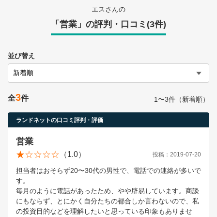
営業時間：10:00〜19:00(土日祝も営業中) 定休日：水
エスさんの
「営業」の評判・口コミ(3件)
並び替え
3
全
件
1〜3件（新着順）
ランドネットの口コミ評判・評価
営業
（1.0）
投稿：2019-07-20
担当者はおそらず20〜30代の男性で、電話での連絡が多いで
す。
毎月のように電話があったため、やや辟易しています。商談
にもならず、とにかく自分たちの都合しか言わないので、私
の投資目的などを理解したいと思っている印象もありませ