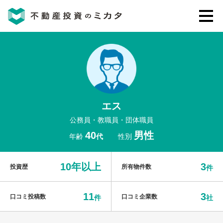
不動産投資のミカタとは
講座・セミナー
エス
不動産投資会社の評判・口コミ
公務員・教職員・団体職員
40
男性
年齢
代
性別
お客様の声
10年以上
3
投資歴
所有物件数
件
11
3
口コミ投稿数
口コミ企業数
件
社
0120-146-460
ご質問・ご予約
電話する