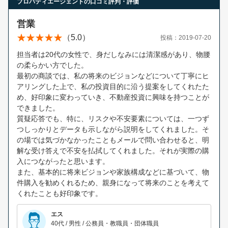
プロパティエージェントの口コミ評判・評価
営業
（5.0）
投稿：2019-07-20
担当者は20代の女性で、身だしなみには清潔感があり、物腰
の柔らかい方でした。
最初の商談では、私の将来のビジョンなどについて丁寧にヒ
アリングした上で、私の投資目的に沿う提案をしてくれたた
め、好印象に変わっていき、不動産投資に興味を持つことが
できました。
質疑応答でも、特に、リスクや不安要素については、一つず
つしっかりとデータも示しながら説明をしてくれました。そ
の場では気づかなかったこともメールで問い合わせると、明
解な受け答えで不安を払拭してくれました。それが実際の購
入につながったと思います。
また、基本的に将来ビジョンや家族構成などに基づいて、物
件購入を勧めくれるため、親身になって将来のことを考えて
くれたことも好印象です。
エス
40代 / 男性 / 公務員・教職員・団体職員