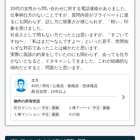
20代の女性から問い合わせに対する電話連絡がありました。
仕事柄仕方のないことですが、質問内容がプライベートに渡
るにも関わらず、話し方に慎重さが感じられず、「軽い」印
象を受けました。
社会人として間もない方だったとは思いますが、「すごいで
すね〜」「私はまだ〜なんですよ〜」といった若干、世間知
らずな対応であったことは確かだと思います。
実際に面談の約束をしていたのにも関わらず、会っても仕方
がないとなると、ドタキャンしてきました。これが組織的な
傾向だとすると、問題だと思います。
エス
40代 / 男性 / 公務員・教職員・団体職員
投資歴：10年以上
物件の所有状況
区分マンション
１棟アパート
中古
新築
中古
新築
１棟マンション
その他
中古
新築