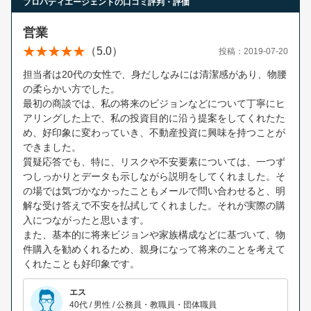
プロパティエージェントの口コミ評判・評価
営業
（5.0）
投稿：2019-07-20
担当者は20代の女性で、身だしなみには清潔感があり、物腰
の柔らかい方でした。
最初の商談では、私の将来のビジョンなどについて丁寧にヒ
アリングした上で、私の投資目的に沿う提案をしてくれたた
め、好印象に変わっていき、不動産投資に興味を持つことが
できました。
質疑応答でも、特に、リスクや不安要素については、一つず
つしっかりとデータも示しながら説明をしてくれました。そ
の場では気づかなかったこともメールで問い合わせると、明
解な受け答えで不安を払拭してくれました。それが実際の購
入につながったと思います。
また、基本的に将来ビジョンや家族構成などに基づいて、物
件購入を勧めくれるため、親身になって将来のことを考えて
くれたことも好印象です。
エス
40代 / 男性 / 公務員・教職員・団体職員