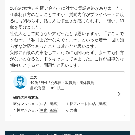
20代の女性から問い合わせに対する電話連絡がありました。
仕事柄仕方のないことですが、質問内容がプライベートに渡
るにも関わらず、話し方に慎重さが感じられず、「軽い」印
象を受けました。
社会人として間もない方だったとは思いますが、「すごいで
すね〜」「私はまだ〜なんですよ〜」といった若干、世間知
らずな対応であったことは確かだと思います。
実際に面談の約束をしていたのにも関わらず、会っても仕方
がないとなると、ドタキャンしてきました。これが組織的な
傾向だとすると、問題だと思います。
エス
40代 / 男性 / 公務員・教職員・団体職員
投資歴：10年以上
物件の所有状況
区分マンション
１棟アパート
中古
新築
中古
新築
１棟マンション
その他
中古
新築