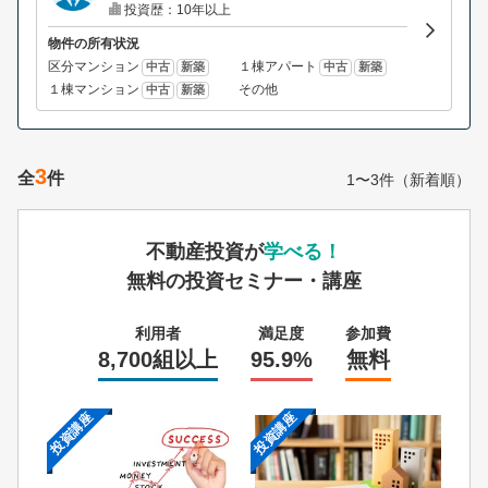
投資歴：10年以上
物件の所有状況
区分マンション
１棟アパート
中古
新築
中古
新築
１棟マンション
その他
中古
新築
3
全
件
1〜3件（新着順）
不動産投資が
学べる！
無料の投資セミナー・講座
利用者
満足度
参加費
8,700組以上
95.9%
無料
投資講座
投資講座
投資