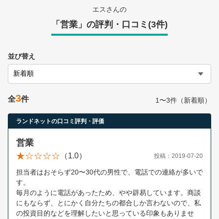
営業時間：10:00〜19:00(土日祝も営業中) 定休日：水
エスさんの
「営業」の評判・口コミ(3件)
並び替え
3
全
件
1〜3件（新着順）
ランドネットの口コミ評判・評価
営業
（1.0）
投稿：2019-07-20
担当者はおそらず20〜30代の男性で、電話での連絡が多いで
す。
毎月のように電話があったため、やや辟易しています。商談
にもならず、とにかく自分たちの都合しか言わないので、私
の投資目的などを理解したいと思っている印象もありませ