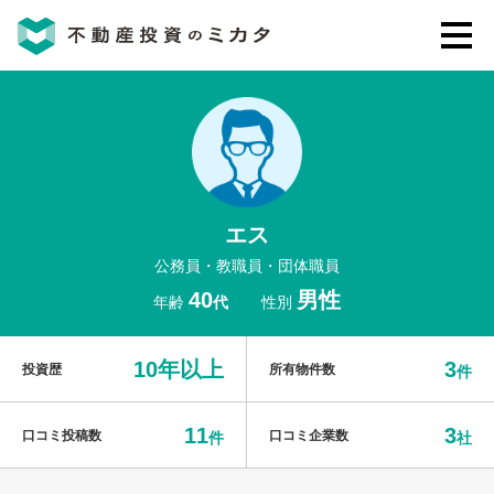
不動産投資のミカタとは
講座・セミナー
エス
不動産投資会社の評判・口コミ
公務員・教職員・団体職員
40
男性
年齢
代
性別
お客様の声
10年以上
3
投資歴
所有物件数
件
11
3
口コミ投稿数
口コミ企業数
件
社
0120-146-460
ご質問・ご予約
電話する