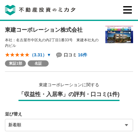
東建コーポレーション株式会社
不動産投資のミカタとは
本社：名古屋市中区丸の内2丁目1番33号 東建本社丸の
内ビル
講座・セミナー
口コミ
16件
（3.31）
▼
東証1部
名証
不動産投資会社の評判・口コミ
東建コーポレーションに関する
お客様の声
「収益性・入居率」の評判・口コミ(1件)
並び替え
0120-146-460
ご質問・ご予約
電話する