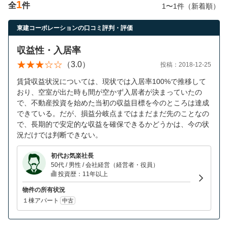
1
全
件
営業時間：10:00〜19:00(土日祝も営業中) 定休日：水
1〜1件（新着順）
東建コーポレーションの口コミ評判・評価
収益性・入居率
（3.0）
投稿：2018-12-25
賃貸収益状況については、現状では入居率100%で推移して
おり、空室が出た時も間が空かず入居者が決まっていたの
で、不動産投資を始めた当初の収益目標を今のところは達成
できている。だが、損益分岐点まではまだまだ先のことなの
で、長期的で安定的な収益を確保できるかどうかは、今の状
況だけでは判断できない。
初代お気楽社長
50代 / 男性 / 会社経営（経営者・役員）
投資歴：11年以上
物件の所有状況
１棟アパート
中古