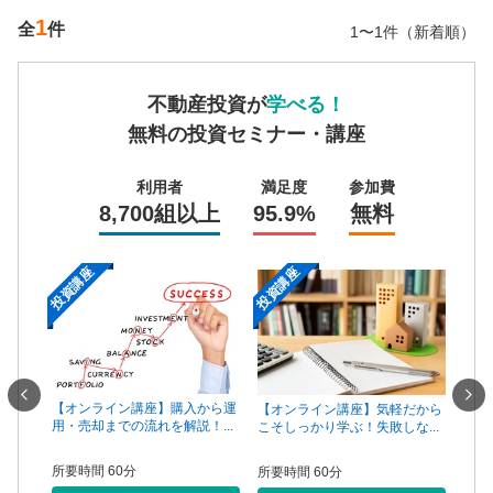
1
全
件
1〜1件（新着順）
不動産投資が
学べる！
無料の投資セミナー・講座
利用者
満足度
参加費
8,700組以上
95.9%
無料
投資講座
投資講座
投資
一手は
【オンライン講座】購入から運
【オ
【オンライン講座】気軽だから
...
用・売却までの流れを解説！...
頼で
こそしっかり学ぶ！失敗しな...
所要時間 60分
所要
所要時間 60分