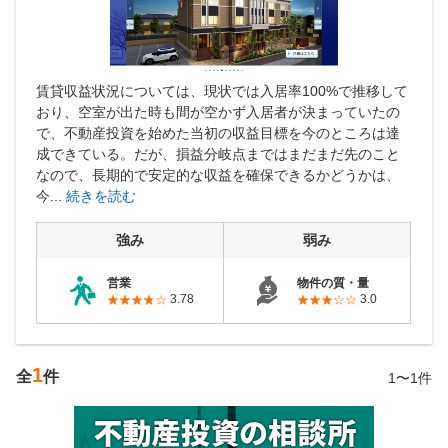
営業時間：10:00〜19:00(土日祝も営業中) 定休日：水
賃貸収益状況については、現状では入居率100%で推移して
おり、空室が出た時も間が空かず入居者が決まっていたの
で、不動産投資を始めた当初の収益目標を今のところは達
成できている。だが、損益分岐点まではまだまだ先のこと
なので、長期的で安定的な収益を確保できるかどうかは、
今...
続きを読む
強み
弱み
営業
物件の質・量
3.78
3.0
1
全
件
1〜1件