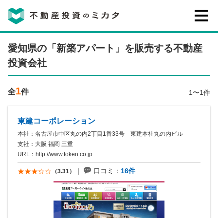
不動産投資のミカタとは
愛知県の「新築アパート」を販売する不動産
投資会社
講座・セミナー
1
全
件
1〜1件
不動産投資会社の評判・口コミ
東建コーポレーション
本社：名古屋市中区丸の内2丁目1番33号 東建本社丸の内ビル
お客様の声
支社：大阪 福岡 三重
URL：
http://www.token.co.jp
口コミ：
16件
（3.31）
0120-146-460
ご質問・ご予約
電話する