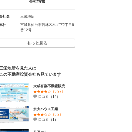
会社情報
会社名
三栄地所
本社
宮城県仙台市若林区木ノ下2丁目6
番12号
もっと見る
三栄地所を見た人は
この不動産投資会社も見ています
大成有楽不動産販売
（3.97）
口コミ（14）
永大ハウス工業
（3.2）
口コミ（1）