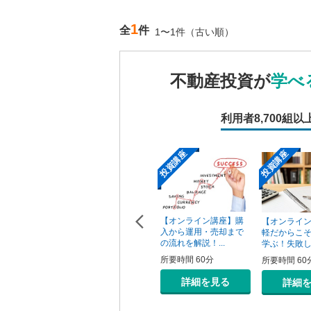
1
全
件
1〜1件（古い順）
不動産投資が
学べ
利用者
8,700組以
投資講座
投資講座
投資講座
【オンライン講座】次
【オンライン講座】購
ン講座】投
【オンライ
の一手はどうすべき？
入から運用・売却まで
の売り時・
軽だからこ
投資用不動産の...
の流れを解説！...
学ぶ！失敗しな
所要時間 60分
所要時間 60分
0分
所要時間 60
詳細を見る
詳細を見る
を見る
詳細