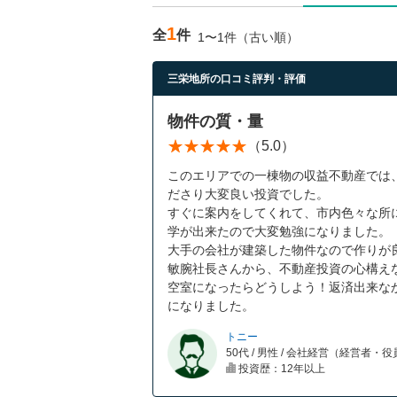
1
全
件
1〜1件（古い順）
三栄地所の口コミ評判・評価
物件の質・量
（5.0）
このエリアでの一棟物の収益不動産では
ださり大変良い投資でした。
すぐに案内をしてくれて、市内色々な所
学が出来たので大変勉強になりました。
大手の会社が建築した物件なので作りが
敏腕社長さんから、不動産投資の心構え
空室になったらどうしよう！返済出来な
になりました。
トニー
50代 / 男性 / 会社経営（経営者・
投資歴：12年以上