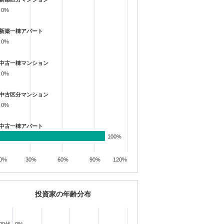
0%
0%
新築一棟アパート
0%
0%
中古一棟マンション
0%
0%
中古区分マンション
0%
0%
中古一棟アパート
100%
100%
0%
30%
60%
90%
120%
投資家の年齢分布