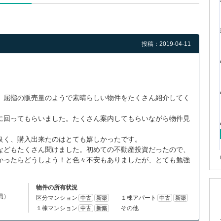
投稿：2019-04-11
、屈指の販売量のようで素晴らしい物件をたくさん紹介してく
に回ってもらいました。たくさん案内してもらいながら物件見
良く、購入出来たのはとても嬉しかったです。
などもたくさん聞けました。初めての不動産投資だったので、
かったらどうしよう！と色々不安もありましたが、とても勉強
物件の所有状況
役員）
区分マンション
１棟アパート
中古
新築
中古
新築
１棟マンション
その他
中古
新築