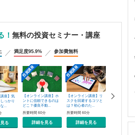
る！
無料の投資セミナー・講座
上
満足度
95.9%
参加費
無料
投資講座
投資講座
投資講座
【オンライン講座】ホ
【オンライン講座】リ
ン講座】気
【オンライン
ントに信頼できるのは
スクを回避するコツと
そしっかり
資用不動産の
どこ？優良不動...
は？初心者のた...
...
売り方講座
所要時間 60分
所要時間 60分
分
所要時間 60分
詳細を見る
詳細を見る
を見る
詳細を