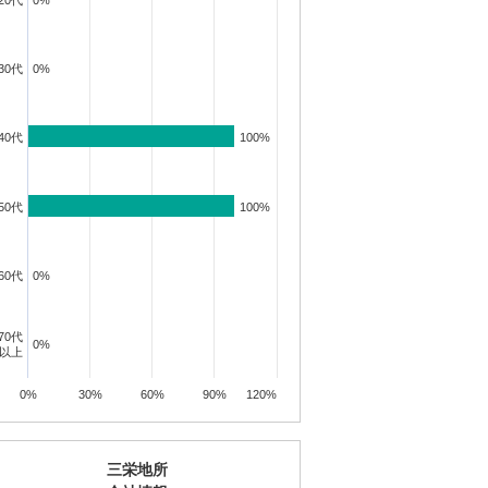
20代
0%
0%
30代
0%
0%
40代
100%
100%
50代
100%
100%
投資講座
投資講座
投資講座
60代
0%
0%
70代
0%
0%
【オンライン講座】次
【オンライン講座】購
講座】投
【オンライン講
以上
の一手はどうすべき？
入から運用・売却まで
売り時・
軽だからこそし
投資用不動産の...
の流れを解説！...
学ぶ！失敗しな..
0%
30%
60%
90%
120%
所要時間 60分
所要時間 60分
所要時間 60分
詳細を見る
詳細を見る
見る
詳細を見
三栄地所