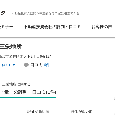
不動産投資の疑問を中立的な専門家に相談できる
セミナー
不動産投資会社の評判・口コミ
お客様の声
三栄地所
台市若林区木ノ下2丁目6番12号
口コミ
4件
（4.6）
▼
三栄地所に関する
・量」の評判・口コミ(1件)
評価が高い順
評価が低い順