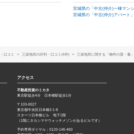
宮城県の「中古(仲介)一棟マン
宮城県の「中古(仲介)アパート
・口コミ
三栄地所の評判・口コミ(4件)
三栄地所に関する「物件の質・量」の
アクセス
不動産投資のミカタ
東京駅徒歩4分 日本橋駅徒歩1分
〒103-0027
東京都中央区日本橋3-1-8
スターツ日本橋ビル 地下1階
（1階にタカシマヤウォッチメゾンがあるビルです）
予約専用ダイヤル：
0120-146-460