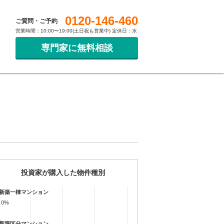
0120-146-460
ご質問・ご予約
営業時間：10:00〜19:00(土日祝も営業中) 定休日：水
専門家に無料相談
投資家が購入した物件種別
新築一棟マンション
0%
0%
新築区分マンション