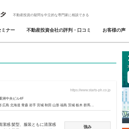
不動産投資の疑問を中立的な専門家に相談できる
セミナー
不動産投資会社の評判・口コミ
お客様の声
https://www.starts-ph.co.jp
重洲中央ビル4F
広島 北海道 青森 岩手 宮城 秋田 山形 福島 茨城 栃木 群馬 ...
清潔感:髪型、服装ともに清潔感
強み