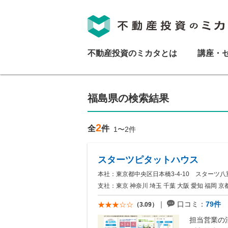
不動産投資のミカタとは
講座・
福島県の検索結果
2
全
件
1〜2件
スターツピタットハウス
本社：東京都中央区日本橋3-4-10 スターツ八
支社：東京 神奈川 埼玉 千葉 大阪 愛知 福岡 京都 
口コミ：
79件
（3.09）
担当営業の