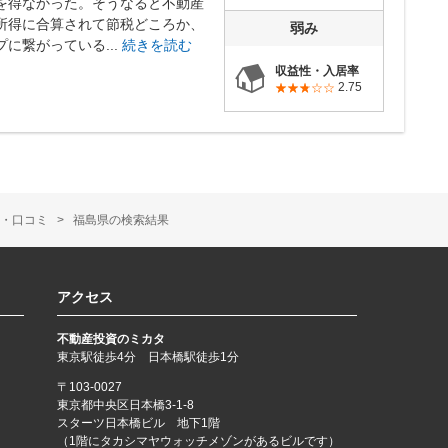
を得なかった。そうなると不動産
所得に合算されて節税どころか、
弱み
に繋がっている...
続きを読む
収益性・入居率
2.75
・口コミ
福島県の検索結果
アクセス
不動産投資のミカタ
東京駅徒歩4分 日本橋駅徒歩1分
〒103-0027
東京都中央区日本橋3-1-8
スターツ日本橋ビル 地下1階
（1階にタカシマヤウォッチメゾンがあるビルです）