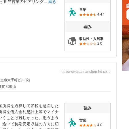
 担当営業のヒアリング...
続き
営業
4.47
弱み
収益性・入居率
2.0
http://www.apamanshop-hd.co.jp
日生命大手町ビル3階
滋賀 和歌山
産所得を通算して節税を意図した
強み
所得を借入金利息計上等でマイナ
いくことは難しかった。思うよう
営業
、途中で長期安定収益の方向に切
4.0