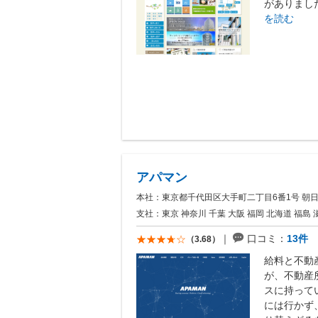
がありました
を読む
アパマン
本社：東京都千代田区大手町二丁目6番1号 朝
支社：東京 神奈川 千葉 大阪 福岡 北海道 福島 
口コミ：
13件
（3.68）
給料と不動
が、不動産
スに持って
には行かず